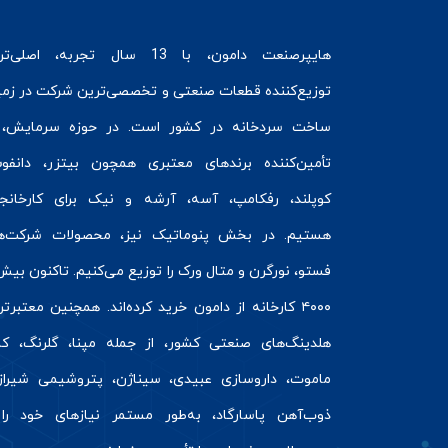
هایپرصنعت
دامون، با 13 سال تجربه، اصلی‌ت
توزیع‌کننده قطعات صنعتی و تخصصی‌ترین شرکت در زمی
ساخت سردخانه
در کشور است. در حوزه سرمایش، 
تأمین‌کننده برندهای معتبری همچون
بیتزر
،
دانفو
کوپلند
، رفکامپ، آسه، آرشه و نیک برای کارخانج
هستیم. در بخش
پنوماتیک
نیز، محصولات شرکت‌ه
فستو
، نورگرن و
متال ورک
را توزیع می‌کنیم. تاکنون بیش 
۴۰۰۰ کارخانه از دامون خرید کرده‌اند. همچنین معتبرت
هلدینگ‌های صنعتی کشور، از جمله مپنا، گلرنگ، کال
ماموت، داروسازی عبیدی، سیناژن، پتروشیمی شیراز
ذوب‌آهن پاسارگاد، به‌طور مستمر نیازهای خود را 