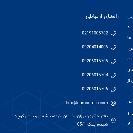
راه‌های ارتباطی
رین
نه
02191005782
ما
09204014006
س
،
ات
09206015705
ای
09206015704
از
09206015706
رین
ه،
Info@damoon-co.com
 و
دفتر مرکزی: تهران، خیابان خردمند شمالی، نبش کوچه
از
شیده، پلاک 105/1