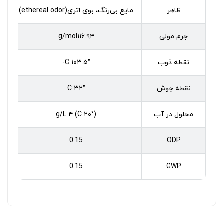
ظاهر
مایع بی‌رنگ، بوی اتری(ethereal odor)
جرم مولی
g/mol۱۱۶.۹۴
نقطه ذوب
°C ۱۰۳.۵-
نقطه جوش
°C ۳۲
محلول در آب
(°C ۲۰) g/L ۴
0.15
ODP
0.15
GWP