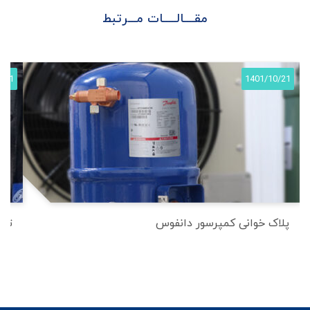
مقــــالـــــات مـــرتبط
5/21
1401/10/21
پلاک خوانی کمپرسور دانفوس
تعی