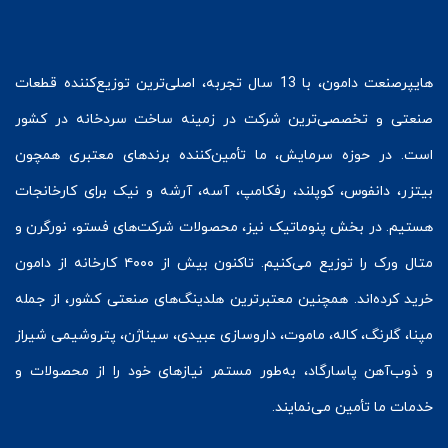
هایپرصنعت
دامون، با 13 سال تجربه، اصلی‌ترین توزیع‌کننده قطعات
صنعتی و تخصصی‌ترین شرکت در زمینه
ساخت سردخانه
در کشور
است. در حوزه سرمایش، ما تأمین‌کننده برندهای معتبری همچون
بیتزر
،
دانفوس
،
کوپلند
، رفکامپ، آسه، آرشه و نیک برای کارخانجات
هستیم. در بخش
پنوماتیک
نیز، محصولات شرکت‌های
فستو
، نورگرن و
متال ورک
را توزیع می‌کنیم. تاکنون بیش از ۴۰۰۰ کارخانه از دامون
خرید کرده‌اند. همچنین معتبرترین هلدینگ‌های صنعتی کشور، از جمله
مپنا، گلرنگ، کاله، ماموت، داروسازی عبیدی، سیناژن، پتروشیمی شیراز
و ذوب‌آهن پاسارگاد، به‌طور مستمر نیازهای خود را از محصولات و
خدمات ما تأمین می‌نمایند.