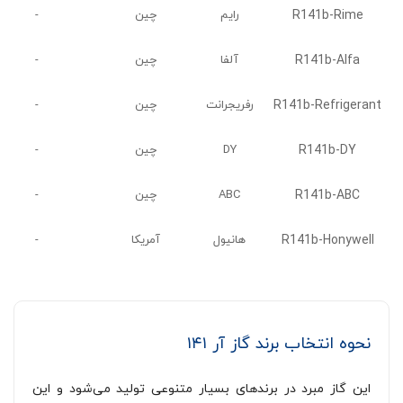
R141b-Rime
رایم
چین
-
R141b-Alfa
آلفا
چین
-
R141b-Refrigerant
رفریجرانت
چین
-
R141b-DY
DY
چین
-
R141b-ABC
ABC
چین
-
R141b-Honywell
هانیول
آمریکا
-
نحوه انتخاب برند گاز آر ۱۴۱
این گاز مبرد در برندهای بسیار متنوعی تولید می‌شود و این