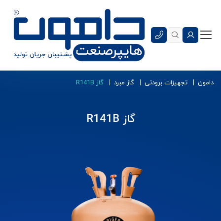
دامون
تجهیزات برودتی
گاز مبرد
گاز R141B
گاز R141B