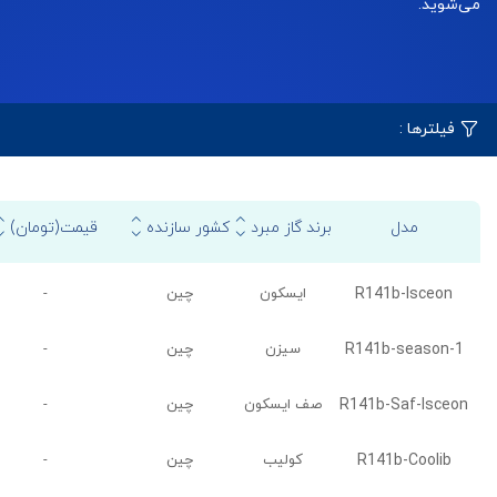
می‌شوید.
فیلترها :
مدل
برند گاز مبرد
کشور سازنده
قیمت(تومان)
R141b-Isceon
ایسکون
چین
-
R141b-season-1
سیزن
چین
-
R141b-Saf-Isceon
صف ایسکون
چین
-
R141b-Coolib
کولیب
چین
-