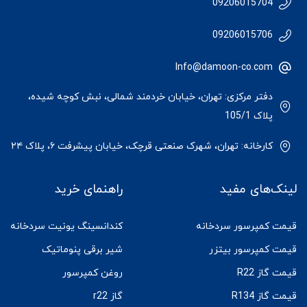
09206015704
09206015706
Info@damoon-co.com
دفتر مرکزی: تهران، خیابان خردمند شمالی، نبش کوچه شیده،
پلاک 105/1
کارخانه: تهران، شهرک صنعتی قرچک، خیابان پیشرفت ۶، پلاک ۲۴
لینک‌های مفید
راهنمای خرید
قیمت کمپرسور سردخانه
کندانسینگ یونیت سردخانه
قیمت کمپرسور بیتزر
شیر برقی پنوماتیک
قیمت گاز R22
روغن کمپرسور
قیمت گاز R134
گاز r22