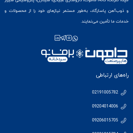
مپنا، گلرنگ، کاله، ماموت، داروسازی عبیدی، سیناژن، پتروشیمی شیراز
و ذوب‌آهن پاسارگاد، به‌طور مستمر نیازهای خود را از محصولات و
خدمات ما تأمین می‌نمایند.
راه‌های ارتباطی
02191005782
09204014006
09206015705