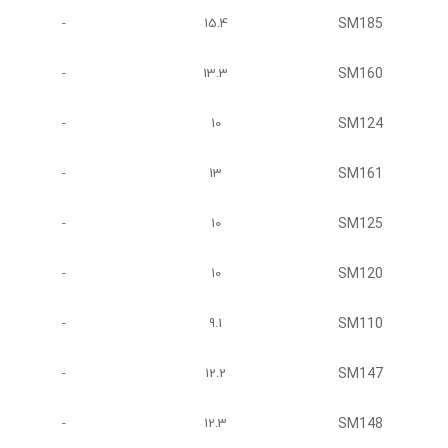
SM185
-
15.4
SM160
-
13.3
SM124
-
10
SM161
-
13
SM125
-
10
SM120
-
10
SM110
-
9.1
SM147
-
12.2
SM148
-
12.3