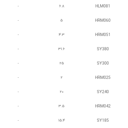
HLM081
-
6.8
HRM060
-
5
HRM051
-
4.3
SY380
-
31.6
SY300
-
25
HRM025
-
2
SY240
-
20
HRM042
-
3.5
SY185
-
15.4