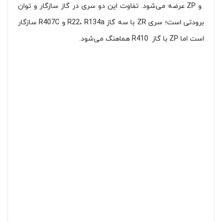
و ZP عرضه می‌شود. تفاوت این دو سری در گاز سازگار و توان
برودتی است؛ سری ZR با سه گاز R22، R134a و R407C سازگار
است اما ZP با گاز R410 هماهنگ می‌شود.