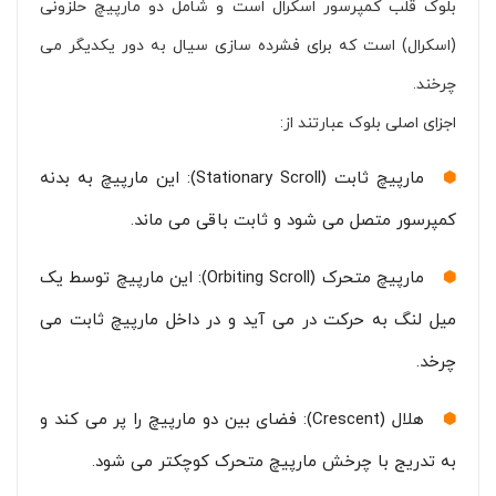
بلوک قلب کمپرسور اسکرال است و شامل دو مارپیچ حلزونی
(اسکرال) است که برای فشرده سازی سیال به دور یکدیگر می
چرخند.
اجزای اصلی بلوک عبارتند از:
مارپیچ ثابت (Stationary Scroll): این مارپیچ به بدنه
کمپرسور متصل می شود و ثابت باقی می ماند.
مارپیچ متحرک (Orbiting Scroll): این مارپیچ توسط یک
میل لنگ به حرکت در می آید و در داخل مارپیچ ثابت می
چرخد.
هلال (Crescent): فضای بین دو مارپیچ را پر می کند و
به تدریج با چرخش مارپیچ متحرک کوچکتر می شود.