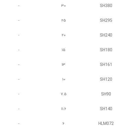
SH380
-
30
SH295
-
25
SH240
-
20
SH180
-
15
SH161
-
13
SH120
-
10
SH90
-
7.5
SH140
-
11.6
HLM072
-
6