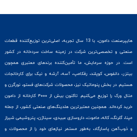
هایپرصنعت
دامون، با 13 سال تجربه، اصلی‌ترین توزیع‌کننده قطعات
صنعتی و تخصصی‌ترین شرکت در زمینه
ساخت سردخانه
در کشور
است. در حوزه سرمایش، ما تأمین‌کننده برندهای معتبری همچون
بیتزر
،
دانفوس
،
کوپلند
، رفکامپ، آسه، آرشه و نیک برای کارخانجات
هستیم. در بخش
پنوماتیک
نیز، محصولات شرکت‌های
فستو
، نورگرن و
متال ورک
را توزیع می‌کنیم. تاکنون بیش از ۴۰۰۰ کارخانه از دامون
خرید کرده‌اند. همچنین معتبرترین هلدینگ‌های صنعتی کشور، از جمله
مپنا، گلرنگ، کاله، ماموت، داروسازی عبیدی، سیناژن، پتروشیمی شیراز
و ذوب‌آهن پاسارگاد، به‌طور مستمر نیازهای خود را از محصولات و