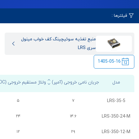
فیلترها :
منبع تغذیه سوئیچینگ کف خواب مینول
سری LRS
1405-05-16
مدل
جریان نامی خروجی (آمپر)
ولتاژ مستقیم خروجی (VDC)
LRS-35-5
۵
۷
LRS-350-24-M
۲۴
۱۴.۶
LRS-350-12-M
۱۲
۲۹