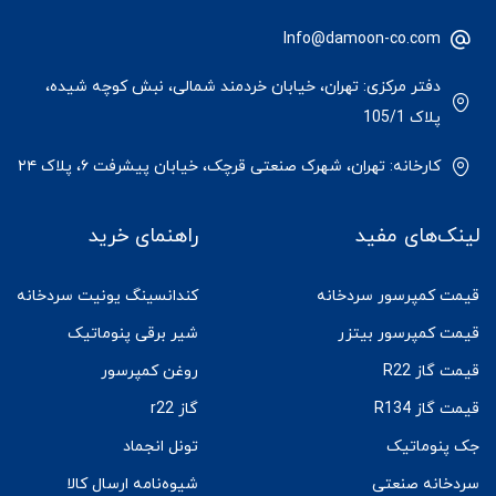
Info@damoon-co.com
دفتر مرکزی: تهران، خیابان خردمند شمالی، نبش کوچه شیده،
پلاک 105/1
کارخانه: تهران، شهرک صنعتی قرچک، خیابان پیشرفت ۶، پلاک ۲۴
لینک‌های مفید
راهنمای خرید
قیمت کمپرسور سردخانه
کندانسینگ یونیت سردخانه
قیمت کمپرسور بیتزر
شیر برقی پنوماتیک
قیمت گاز R22
روغن کمپرسور
قیمت گاز R134
گاز r22
جک پنوماتیک
تونل انجماد
سردخانه صنعتی
شیوه‌نامه ارسال کالا