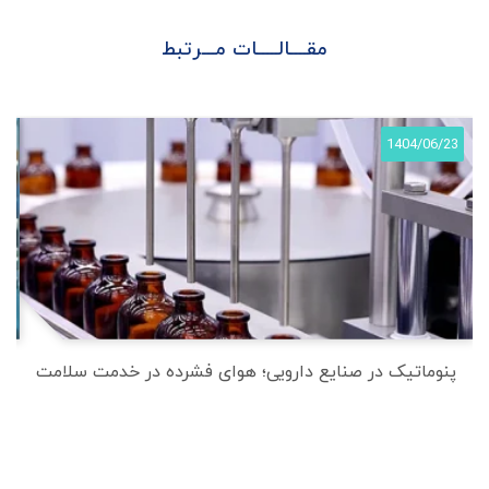
مقــــالـــــات مـــرتبط
3
1404/06/23
پنوماتیک در صنایع دارویی؛ هوای فشرده در خدمت سلامت
پ