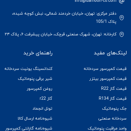
Info@damoon-co.com
دفتر مرکزی: تهران، خیابان خردمند شمالی، نبش کوچه شیده،
پلاک 105/1
کارخانه: تهران، شهرک صنعتی قرچک، خیابان پیشرفت ۶، پلاک ۲۴
لینک‌های مفید
راهنمای خرید
قیمت کمپرسور سردخانه
کندانسینگ یونیت سردخانه
قیمت کمپرسور بیتزر
شیر برقی پنوماتیک
قیمت گاز R22
روغن کمپرسور
قیمت گاز R134
گاز r22
جک پنوماتیک
تونل انجماد
سردخانه صنعتی
شیوه‌نامه ارسال کالا
واحد مراقبت پنوماتیک
شیوه‌نامه گارانتی کمپرسور