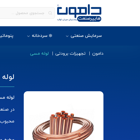
سرمایش صنعتی
❄️ سردخانه
پنوماتی
دامون
تجهیزات برودتی
لوله مسی
لوله
لوله م
در صنعت
محبوب 