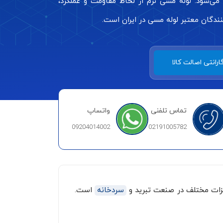
می‌شود. لوله مسی نرم از لحاظ مقاومت و عملکرد،
نندگان معتبر لوله مسی در ایران است.
ارانتی اصالت کالا
تماس تلفنی
واتساپ
09204014002
02191005782
هیزات مختلف در صنعت تبرید و
سردخانه
است.