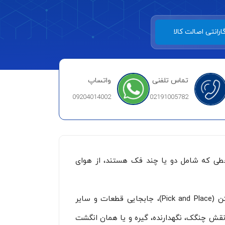
ارانتی اصالت کالا
تماس تلفنی
واتساپ
09204014002
02191005782
طی که شامل دو یا چند فک هستند، از هوای
این تجهیزات به طور گسترده در صنایع تولیدی، مونتاژ و انبارداری به کار می‌روند و وظایفی مانند برداشتن و گذاشتن (Pick and Place)، جابجایی قطعات و سایر
ی نقش چنگک، نگهدارنده، گیره و یا همان انگشت