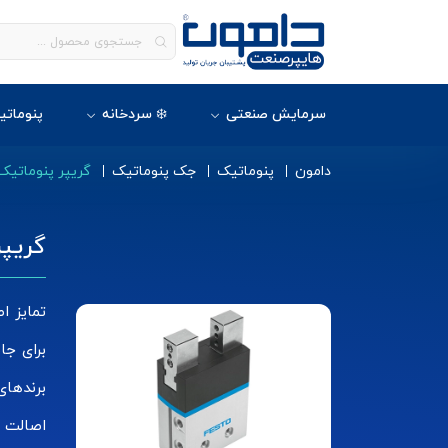
سرمایش صنعتی
❄️ سردخانه
پنوماتی
دامون
پنوماتیک
جک پنوماتیک
گریپر پنوماتیک
گریپر
تمایز ا
برای جا
برندهای
اصالت ک