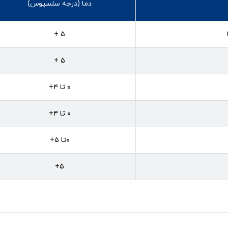
دما (درجه سلسیوس)
۵ +
۵ +
۰ تا ۴+
۰ تا ۴+
۰تا ۵+
۵+