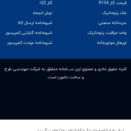
قیمت گاز R134
گاز r22
جک پنوماتیک
تونل انجماد
سردخانه صنعتی
شیوه‌نامه ارسال کالا
واحد مراقبت پنوماتیک
شیوه‌نامه گارانتی کمپرسور
اورهال موتورخانه
شیوه‌نامه عودت کمپرسور
کلیه حقوق مادى و معنوى این ســـامانه متعلق به شرکت مهندسی طرح
و ساخت دامون است.
نیاز به مشاوره دارید؟ با کارشناس ما تماس بگیرید.