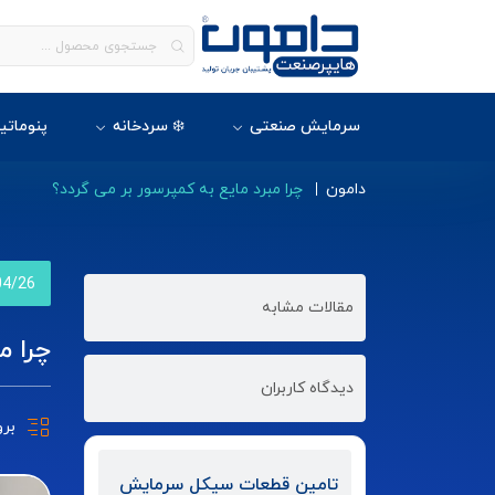
سرمایش صنعتی
❄️ سردخانه
پنوماتی
دامون
چرا مبرد مایع به کمپرسور بر می گردد؟
04/26
مقالات مشابه
چرا م
دیدگاه کاربران
بر
تامین قطعات سیکل سرمایش