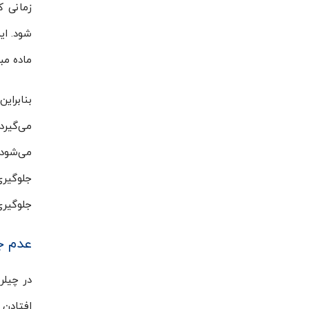
زمانی 
شود. ای
ماده مب
بنابرای
می‌گیرد
می‌شود 
جلوگیری
جلوگیری
عدم جر
در چیلر
افتادن 