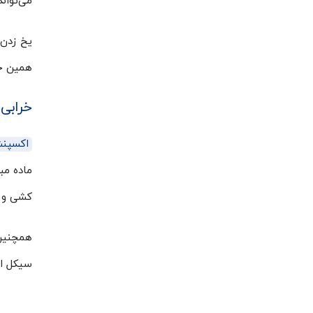
می‌توان
یخ زدن 
همین خا
خرابی
اکسپنش
ماده مب
کشی و ذ
همچنین
سیکل ار