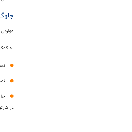
جلوگی
مواردی 
به کمک 
نصب
نصب
خام
در کارتر