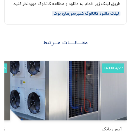
طریق لینک زیر اقدام به دانلود و مطالعه کاتالوگ موردنظر کنید.
لینک دانلود کاتالوگ کمپرسورهای بوک
مقــــالـــــات مـــرتبط
4/26
1400/04/27
آیس بانک
تعم