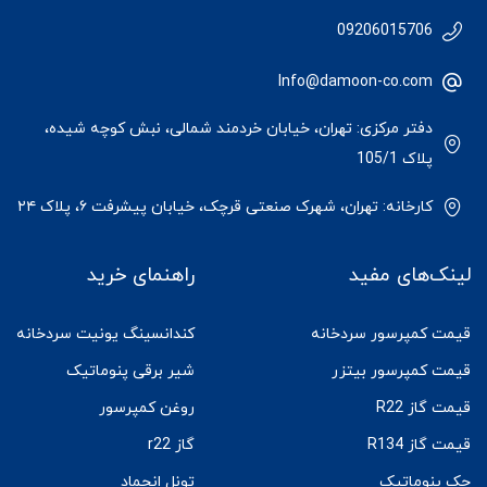
09206015706
Info@damoon-co.com
دفتر مرکزی: تهران، خیابان خردمند شمالی، نبش کوچه شیده،
پلاک 105/1
کارخانه: تهران، شهرک صنعتی قرچک، خیابان پیشرفت ۶، پلاک ۲۴
لینک‌های مفید
راهنمای خرید
قیمت کمپرسور سردخانه
کندانسینگ یونیت سردخانه
قیمت کمپرسور بیتزر
شیر برقی پنوماتیک
قیمت گاز R22
روغن کمپرسور
قیمت گاز R134
گاز r22
جک پنوماتیک
تونل انجماد