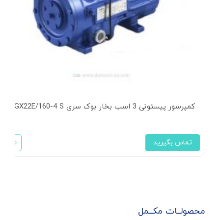
کمپرسور پیستونی 3 اسب بخار بوک سری HGX22E/160-4 S
تماس بگیرید
محصولــات مکــمل