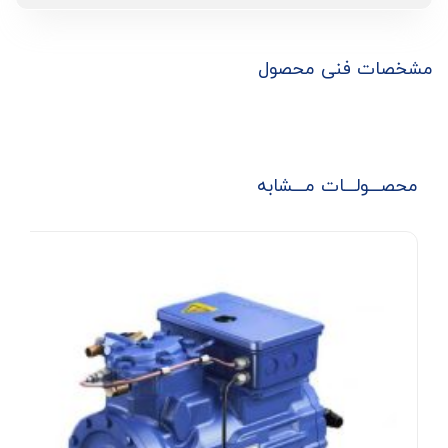
مشخصات فنی محصول
محصـــولـــات مـــشابه