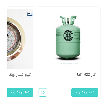
گاز R22 آلفا
گیج فشار ویکا سری 230Psi
تماس بگیرید
تماس بگیرید