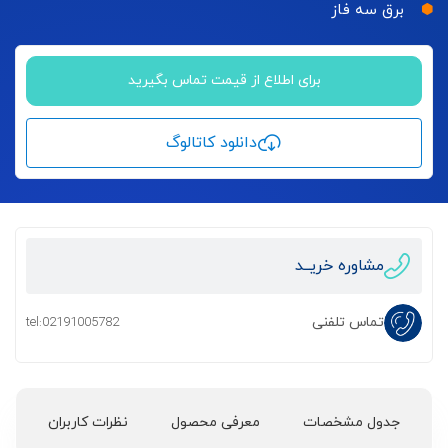
برق سه فاز
برای اطلاع از قیمت تماس بگیرید
دانلود کاتالوگ
مشاوره خریــد
تماس تلفنی
tel:02191005782
جدول مشخصات
معرفی محصول
نظرات کاربران