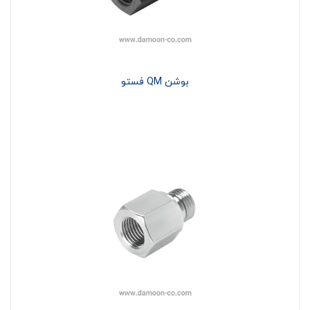
بوشن QM فستو