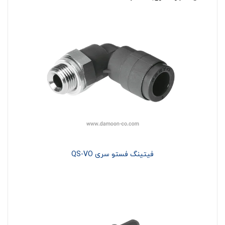
فیتینگ فستو سری QS-VO