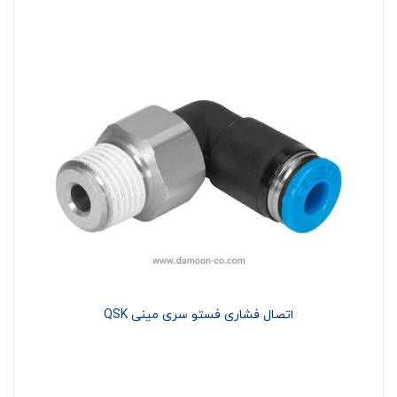
اتصال فشاری فستو سری مینی QSK