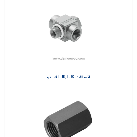
اتصالات LJK,TJK فستو