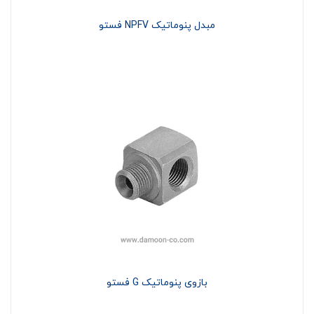
مبدل پنوماتیک NPFV فستو
بازوی پنوماتیک G فستو