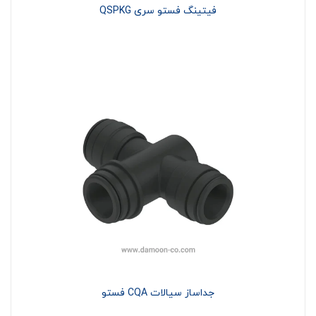
فیتینگ فستو سری QSPKG
جداساز سیالات CQA فستو