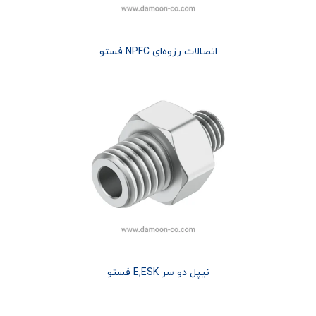
اتصالات رزوه‌ای NPFC فستو
نیپل دو سر E,ESK فستو