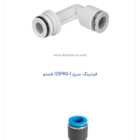
فیتینگ سری QSPKG-I فستو