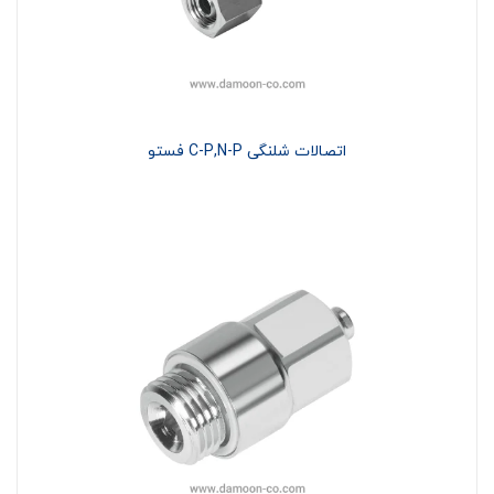
اتصالات شلنگی C-P,N-P فستو