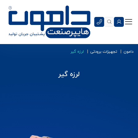
دامون
تجهیزات برودتی
لرزه گیر
لرزه گیر