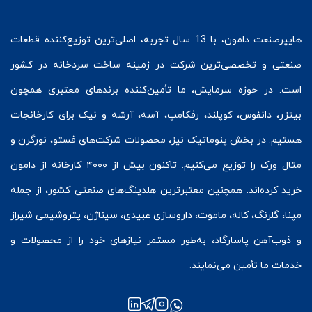
هایپرصنعت
دامون، با 13 سال تجربه، اصلی‌ترین توزیع‌کننده قطعات
صنعتی و تخصصی‌ترین شرکت در زمینه
ساخت سردخانه
در کشور
است. در حوزه سرمایش، ما تأمین‌کننده برندهای معتبری همچون
بیتزر
،
دانفوس
،
کوپلند
، رفکامپ، آسه، آرشه و نیک برای کارخانجات
هستیم. در بخش
پنوماتیک
نیز، محصولات شرکت‌های
فستو
، نورگرن و
متال ورک
را توزیع می‌کنیم. تاکنون بیش از ۴۰۰۰ کارخانه از دامون
خرید کرده‌اند. همچنین معتبرترین هلدینگ‌های صنعتی کشور، از جمله
مپنا، گلرنگ، کاله، ماموت، داروسازی عبیدی، سیناژن، پتروشیمی شیراز
و ذوب‌آهن پاسارگاد، به‌طور مستمر نیازهای خود را از محصولات و
خدمات ما تأمین می‌نمایند.