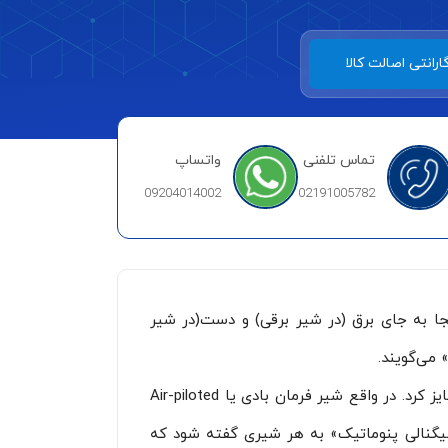
ارانتی اصالت کالا
تماس تلفنی
واتساپ
09204014002
02191005782
جا به جای برق (در شیر برقی) و دست(در شیر
می‌گویند.
البته یک نکته در جایگاه استفاده هست که ممکن است با توجه به آن بتوان شیر سیگنالی را از شیر فرمان بادی متمایز کرد. در واقع شیر فرمان بادی یا Air-piloted
ر سیگنالی پنوماتیک» به هر شیری گفته شود که