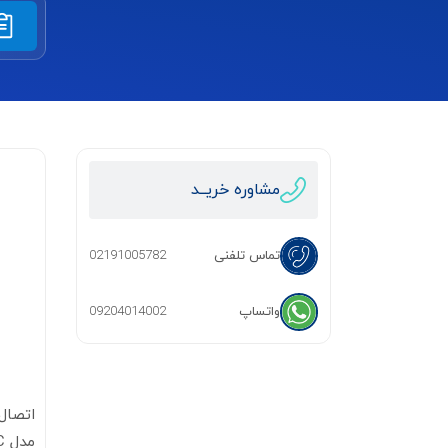
مشاوره خریــد
تماس تلفنی
02191005782
واتساپ
09204014002
مدل PC