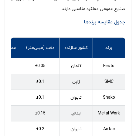
صنایع عمومی عملکرد مناسبی دارند.
جدول مقایسه برندها
برند
کشور سازنده
دقت (میلی‌متر)
عمر مفید
Festo
آلمان
±0.05
SMC
ژاپن
±0.1
Shako
تایوان
±0.1
Metal Work
ایتالیا
±0.15
Airtac
تایوان
±0.2