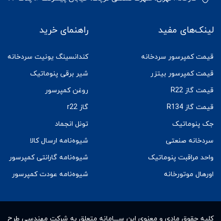
لینک‌های مفید
راهنمای خرید
قیمت کمپرسور سردخانه
کندانسینگ یونیت سردخانه
قیمت کمپرسور بیتزر
شیر برقی پنوماتیک
قیمت گاز R22
روغن کمپرسور
قیمت گاز R134
گاز r22
جک پنوماتیک
تونل انجماد
سردخانه صنعتی
شیوه‌نامه ارسال کالا
واحد مراقبت پنوماتیک
شیوه‌نامه گارانتی کمپرسور
اورهال موتورخانه
شیوه‌نامه عودت کمپرسور
کلیه حقوق مادى و معنوى این ســـامانه متعلق به شرکت مهندسی طرح