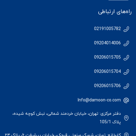
راه‌های ارتباطی
02191005782
09204014006
09206015705
09206015704
09206015706
Info@damoon-co.com
دفتر مرکزی: تهران، خیابان خردمند شمالی، نبش کوچه شیده،
پلاک 105/1
کارخانه: تهران، شهرک صنعتی قرچک، خیابان پیشرفت ۶، پلاک ۲۴