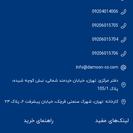
09204014006
09206015705
09206015704
09206015706
Info@damoon-co.com
دفتر مرکزی: تهران، خیابان خردمند شمالی، نبش کوچه شیده،
پلاک 105/1
کارخانه: تهران، شهرک صنعتی قرچک، خیابان پیشرفت ۶، پلاک ۲۴
لینک‌های مفید
راهنمای خرید