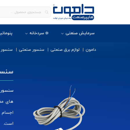
سرمایش صنعتی
❄️ سردخانه
پنوماتی
دامون
لوازم برق صنعتی
سنسور صنعتی
سنسور م
سنسو
سنسور 
های مغن
اجسام ب
است.