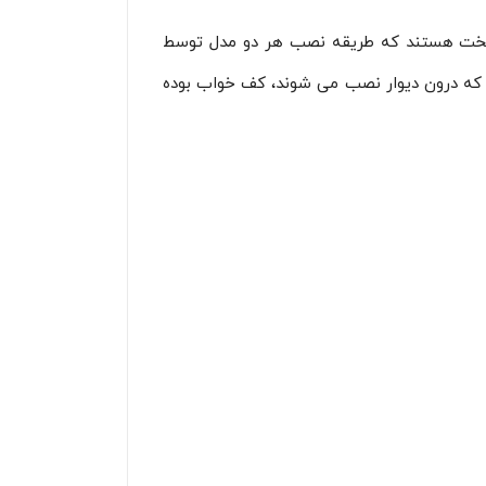
غالبا برای کنترل و شمارش اجسام استفاده می شود. سنسور آهنربا متداول در بازار در شکل های U و تخت هستند که طریقه نصب هر دو مدل توسط
 که درون دیوار نصب می شوند، کف خواب بوده