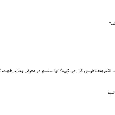
شد؟
 الکترومغناطیسی قرار می گیرد؟ آیا سنسور در معرض بخار، رطوبت، گ
اشید