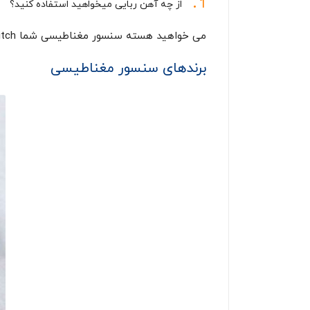
از چه آهن ربایی میخواهید استفاده کنید؟
می خواهید هسته سنسور مغناطیسی شما Reed Switch باشید یا Hall effect
برندهای سنسور مغناطیسی