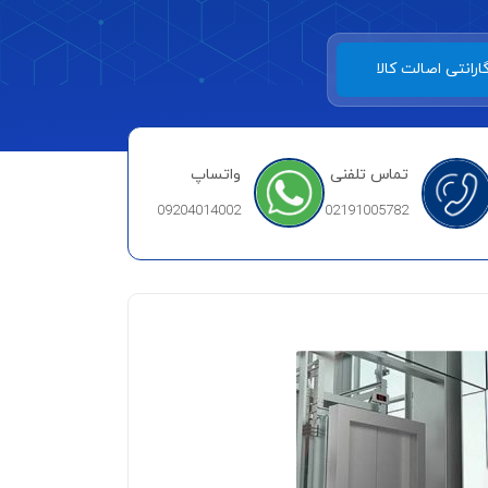
ارانتی اصالت کالا
تماس تلفنی
واتساپ
09204014002
02191005782