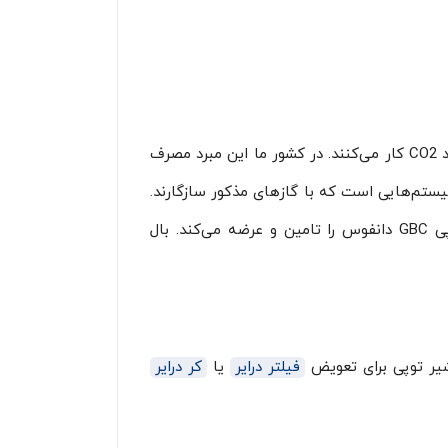
دانفوس شیر توپی‌های خود را در دو نوع GBCT و GBC تولید کرده است. مدل اول مناسب سیستم‌هایی است که با مبرد CO2 کار می‌کنند. در کشور ما این مبرد مصرف
R134a, R404a, R و R407c کار می‌کنند. مدل GBC مورد استفاده در سیستم‌هایی است که با گازهای مذکور سازگارند.
هر کدام از مدل‌های گفته شده، در اتصال جوشی و سایزهای مختلف تولید می‌شوند. دامون انواع مدل‌های شیر توپی GBC دانفوس را تامین و عرضه می‌کند. بال
شیر توپی برای تعویض
فیلتر درایر
یا
کر درایر