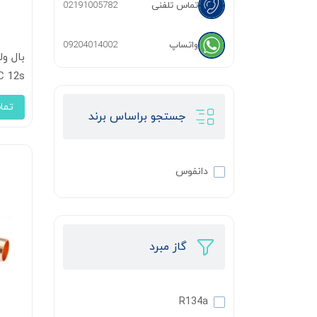
تماس تلفنی
02191005782
واتساپ
09204014002
C 12s
تما
جستجو براساس برند
دانفوس
گاز مبرد
R134a