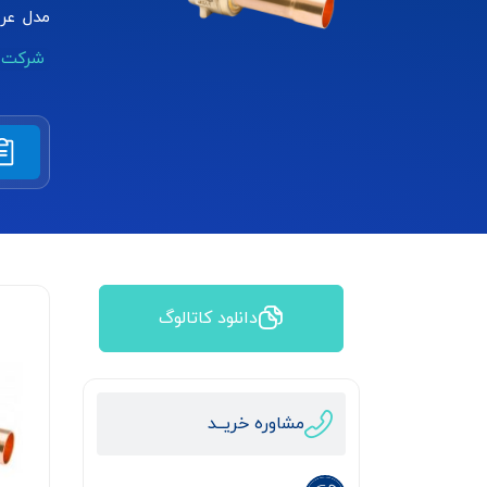
مدل عر
شرکت anfoss
دانلود کاتالوگ
مشاوره خریــد