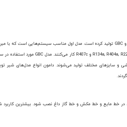
ندارد و سیستم‌ها معمولا با مبردهایی همچون 22
ند در خط مایع و خط مکش و خط گاز داغ نصب شود. بیشترین کاربرد 