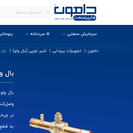
سرمایش صنعتی
❄️ سردخانه
پنوماتی
دامون
تجهیزات برودتی
شیر توپی (بال ولو)
بال 
بال و
بال ولو
وصل‌کنن
در چرخه
به قطع 