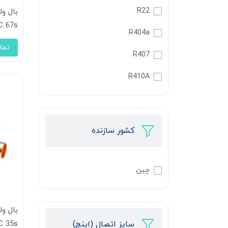
R22
C 67s
R404a
تما
R407
R410A
کشور سازنده
چین
سایز اتصال (اینچ)
C 35s