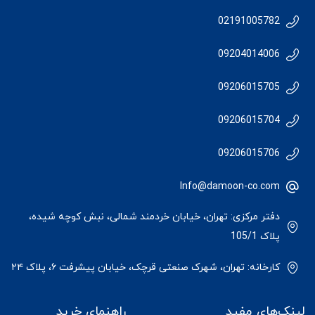
02191005782
09204014006
09206015705
09206015704
09206015706
Info@damoon-co.com
دفتر مرکزی: تهران، خیابان خردمند شمالی، نبش کوچه شیده،
پلاک 105/1
کارخانه: تهران، شهرک صنعتی قرچک، خیابان پیشرفت ۶، پلاک ۲۴
لینک‌های مفید
راهنمای خرید