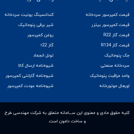
قیمت کمپرسور سردخانه
کندانسینگ یونیت سردخانه
قیمت کمپرسور بیتزر
شیر برقی پنوماتیک
قیمت گاز R22
روغن کمپرسور
قیمت گاز R134
گاز r22
جک پنوماتیک
تونل انجماد
سردخانه صنعتی
شیوه‌نامه ارسال کالا
واحد مراقبت پنوماتیک
شیوه‌نامه گارانتی کمپرسور
اورهال موتورخانه
شیوه‌نامه عودت کمپرسور
کلیه حقوق مادى و معنوى این ســـامانه متعلق به شرکت مهندسی طرح
و ساخت دامون است.