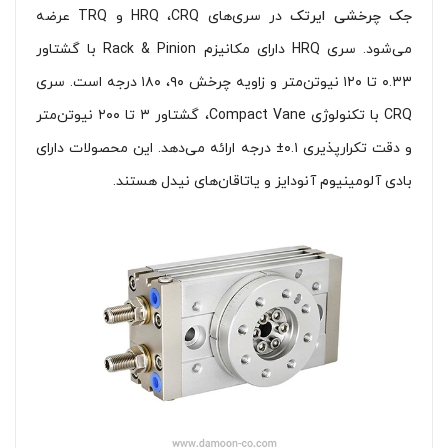
جک چرخشی ایرتک
در سری‌های HRQ ،‌CRQ و TRQ عرضه
می‌شود. سری HRQ دارای مکانیزم Rack & Pinion با گشتاور
۰.۳۳ تا ۱۲۰ نیوتن‌متر و زاویه چرخش ۹۰، ۱۸۰ درجه است. سری
CRQ با تکنولوژی Compact Vane، گشتاور ۳ تا ۲۰۰ نیوتن‌متر
و دقت تکرارپذیری ۰.۱± درجه ارائه می‌دهد. این محصولات دارای
بادی آلومینیوم آنودایز و یاتاقان‌های نیدل هستند.