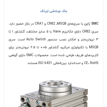
جک چرخشی ایرتک
SMC ژاپن
با سری‌های CRB2 ،‌MSQB و CRA1 در بازار حضور دارد.
سری CRB2 دارای مکانیزم Vane با ۵ سایز مختلف، گشتاور ۱ تا
۳ نیوتن‌متر و امکان نصب سنسور Auto Switch است. سری
MSQB با تکنولوژی میکرو، گشتاور ۰.۰۵ تا ۲.۵ نیوتن‌متر برای
کاربردهای ظریف طراحی شده است. محصولات SMC دارای گواهی
CE، RoHS و استاندارد بین‌المللی ISO 6431 هستند.