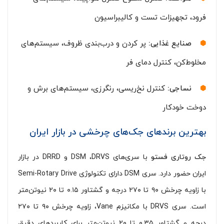
فرود، تجهیزات تست و کالیبراسیون
صنایع غذایی:
پر کردن و درب‌بندی ظروف، سیستم‌های
مخلوط‌کن، کنترل دمای فر
نساجی:
کنترل نخ‌ریسی، رنگرزی، سیستم‌های برش و
دوخت خودکار
بهترین برندهای جک‌های چرخشی در بازار ایران
جک روتاری فستو
با سری‌های DSM ،‌DRVS و DRRD در بازار
ایران حضور دارد. سری DSM دارای تکنولوژی Semi-Rotary Drive
با زاویه چرخش ۹۰ تا ۲۷۰ درجه و گشتاور ۰.۱۵ تا ۲۰ نیوتن‌متر
است. سری DRVS با مکانیزم Vane، زاویه چرخش ۹۰ تا ۲۷۰
درجه و گشتاور ۰.۳۵ تا ۲۰ نیوتن‌متر برای کاربردهای دقیق