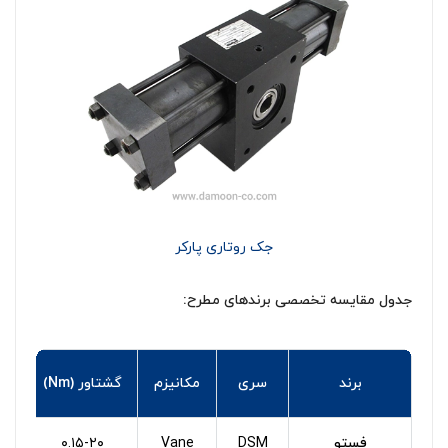
جک روتاری پارکر
جدول مقایسه تخصصی برندهای مطرح:
برند
سری
مکانیزم
گشتاور (Nm)
فستو
DSM
Vane
۰.۱۵-۲۰
۲۷۰