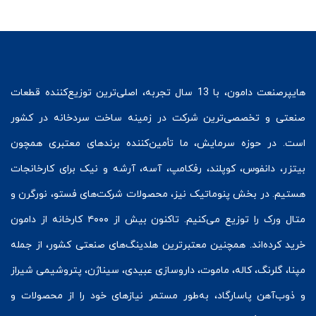
هایپرصنعت
دامون، با 13 سال تجربه، اصلی‌ترین توزیع‌کننده قطعات
صنعتی و تخصصی‌ترین شرکت در زمینه
ساخت سردخانه
در کشور
است. در حوزه سرمایش، ما تأمین‌کننده برندهای معتبری همچون
بیتزر
،
دانفوس
،
کوپلند
، رفکامپ، آسه، آرشه و نیک برای کارخانجات
هستیم. در بخش
پنوماتیک
نیز، محصولات شرکت‌های
فستو
، نورگرن و
متال ورک
را توزیع می‌کنیم. تاکنون بیش از ۴۰۰۰ کارخانه از دامون
خرید کرده‌اند. همچنین معتبرترین هلدینگ‌های صنعتی کشور، از جمله
مپنا، گلرنگ، کاله، ماموت، داروسازی عبیدی، سیناژن، پتروشیمی شیراز
و ذوب‌آهن پاسارگاد، به‌طور مستمر نیازهای خود را از محصولات و