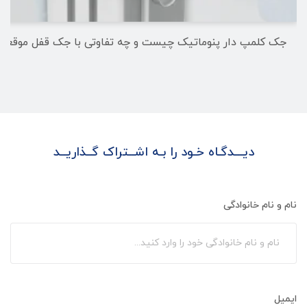
جک کلمپ دار پنوماتیک چیست و چه تفاوتی با جک قفل موقعیت 
دیـــدگـاه خـود را بـه اشــتراک گــذاریــد
نام و نام خانوادگی
ایمیل