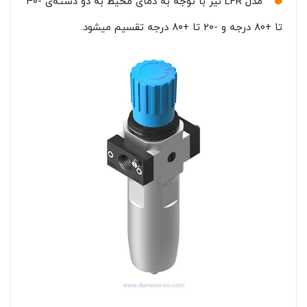
مدل LFR نیز با توجه به دمای محیط به دو دسته‌ی -۴۰
تا +۸۰ درجه و -۲۰ تا +۸۰ درجه تقسیم میشود.