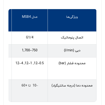
ویژگی‌‌ها
مدل MSB4
مد
اتصال پنوماتیک
G1/4
دبی (l/min)
750–1,700
5,300
محدوده فشار (bar)
0.5–12, 1–12, 4–12
0.5–12, 1–12, 4–12
محدوده دما (درجه سانتیگراد)
–10 تا +60
–10 to +60