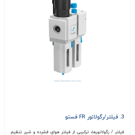
3. فیلتر/رگولاتور FR فستو
فیلتر / رگولاتورها، ترکیبی از فیلتر هوای فشرده و شیر تنظیم