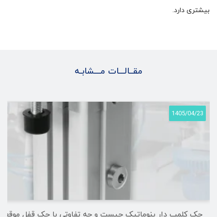
بیشتری دارد.
مقــالـــات مـــشابـه
1405/04/23
جک کلمپ دار پنوماتیک چیست و چه تفاوتی با جک قفل موقعیت 