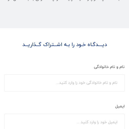
دیـــدگـاه خـود را بـه اشــتراک گــذاریــد
نام و نام خانوادگی
ایمیل