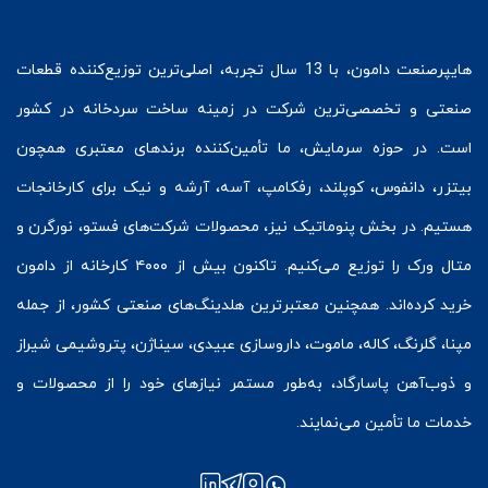
هایپرصنعت
دامون، با 13 سال تجربه، اصلی‌ترین توزیع‌کننده قطعات
صنعتی و تخصصی‌ترین شرکت در زمینه
ساخت سردخانه
در کشور
است. در حوزه سرمایش، ما تأمین‌کننده برندهای معتبری همچون
بیتزر
،
دانفوس
،
کوپلند
، رفکامپ، آسه، آرشه و نیک برای کارخانجات
هستیم. در بخش
پنوماتیک
نیز، محصولات شرکت‌های
فستو
، نورگرن و
متال ورک
را توزیع می‌کنیم. تاکنون بیش از ۴۰۰۰ کارخانه از دامون
خرید کرده‌اند. همچنین معتبرترین هلدینگ‌های صنعتی کشور، از جمله
مپنا، گلرنگ، کاله، ماموت، داروسازی عبیدی، سیناژن، پتروشیمی شیراز
و ذوب‌آهن پاسارگاد، به‌طور مستمر نیازهای خود را از محصولات و
خدمات ما تأمین می‌نمایند.