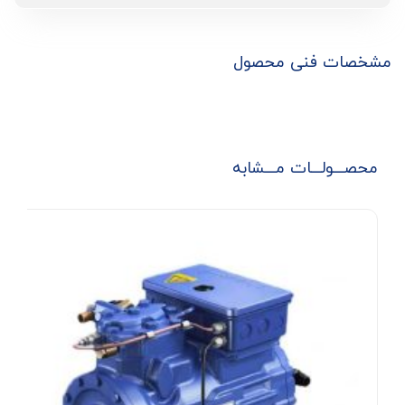
مشخصات فنی محصول
محصـــولـــات مـــشابه