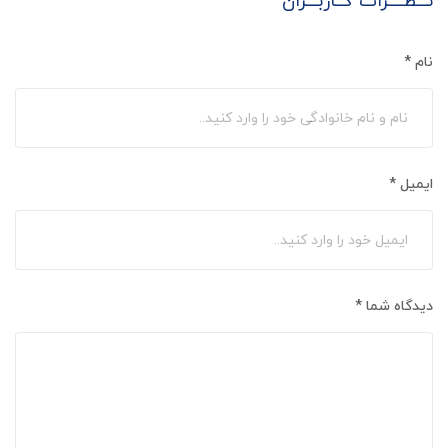
نـــظــــرات کــاربـــران
نام
*
ایمیل
*
دیدگاه شما
*