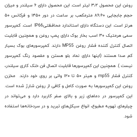
روغن این محصول ۳٫۲ لیتر است. این محصول دارای ۶ سیلندر و میزان
حجم جابجایی ۸۶٫۶۰ مترمکعب بر ساعت در دور ۱۴۵۰ و فرکانس ۵۰
هرتز است. این دستگاه دارای استاندارد محافظتیIP66 است. کمپرسور
سمی هرمتیک ۳۰ اسب بخار بوک دارای پمپ روغن و همچنین قابلیت
اتصال کنترل کننده فشار روغن MP55 دارند. کمپرسورهای بوک بسیار
کم صدا هستند (اینها دارای نماد بلو هستن و مقصود رنگ کمپرسور
نیست ). همچنین این کمپرسورها قابلیت اتصال فن خنک کاری سیلندر،
کنترل فشار mp55 و هیتر ۵۰ تا ۱۲۰ واتی بر روی خود دارند. مخزن
روغن این کمپرسورها به صورت کامل و کافی از روغن شارژ شده است.
این کمپرسور در دماهای زیر و بالای صفر کاربرد دارد و می­‌تواند در
چیلرهای تهویه مطبوع، انواع سیکل‌های تبرید و در سردخانه‌­ها استفاده
شود.