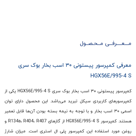
مـــعــــرفــی مــحـصــول
معرفی کمپرسور پیستونی ۳۰ اسب بخار بوک سری
HGX56E/995-4 S
کمپرسور پیستونی ۳۰ اسب بخار بوک سری HGX56E/995-4 S یکی از
کمپرسورهای کاربردی سیکل تبرید می‌باشد. این محصول دارای توان
اسمی ۳۰ اسب بخار و با توجه به نیمه بسته بودن آن‌ها قابل تعمیر
هستند. کمپرسور HGX56E/995-4 S از گازهای R134a، R404، R407 و
روغن مورد استفاده این کمپرسور پلی ال استری است. میزان شارژ