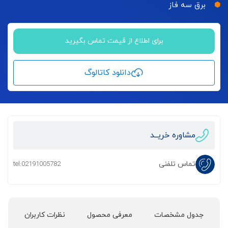
برق سه فاز
برای اطلاع از قیمت تماس بگیرید
دانلود کاتالوگ
مشاوره خریــد
تماس تلفنی
tel:02191005782
جدول مشخصات
معرفی محصول
نظرات کاربران