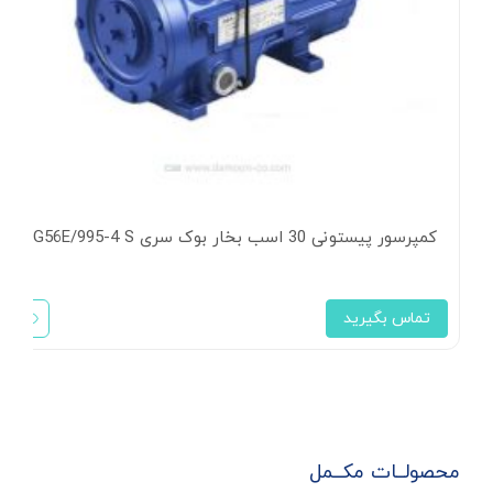
کمپرسور پیستونی 30 اسب بخار بوک سری HG56E/995-4 S
تماس بگیرید
محصولــات مکــمل