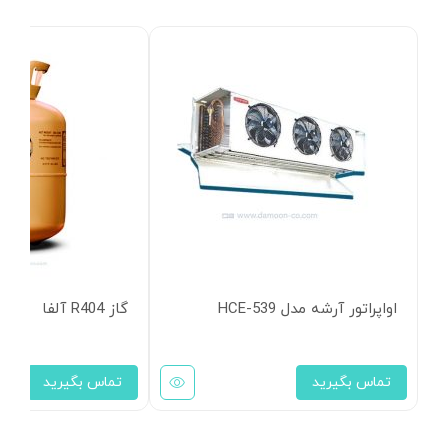
اواپراتور آرشه مدل HCE-539
گاز R404 آلفا
تماس بگیرید
تماس بگیرید