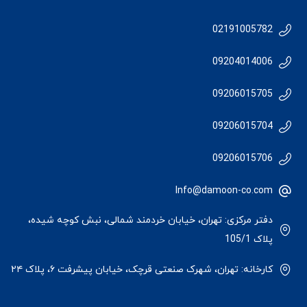
02191005782
09204014006
09206015705
09206015704
09206015706
Info@damoon-co.com
دفتر مرکزی: تهران، خیابان خردمند شمالی، نبش کوچه شیده،
پلاک 105/1
کارخانه: تهران، شهرک صنعتی قرچک، خیابان پیشرفت ۶، پلاک ۲۴