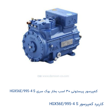
کمپرسور پیستونی ۳۰ اسب بخار بوک سری HGX56E/995-4 S
کاربرد کمپرسور HGX56E/995-4 S