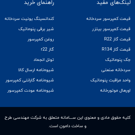
لینک‌های مفید
راهنمای خرید
قیمت کمپرسور سردخانه
کندانسینگ یونیت سردخانه
قیمت کمپرسور بیتزر
شیر برقی پنوماتیک
قیمت گاز R22
روغن کمپرسور
قیمت گاز R134
گاز r22
جک پنوماتیک
تونل انجماد
سردخانه صنعتی
شیوه‌نامه ارسال کالا
واحد مراقبت پنوماتیک
شیوه‌نامه گارانتی کمپرسور
اورهال موتورخانه
شیوه‌نامه عودت کمپرسور
کلیه حقوق مادى و معنوى این ســـامانه متعلق به شرکت مهندسی طرح
و ساخت دامون است.