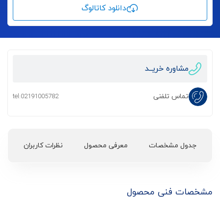
دانلود کاتالوگ
مشاوره خریــد
تماس تلفنی
tel:02191005782
جدول مشخصات
معرفی محصول
نظرات کاربران
مشخصات فنی محصول