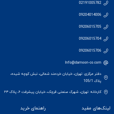
02191005782
09204014006
09206015705
09206015704
09206015706
Info@damoon-co.com
دفتر مرکزی: تهران، خیابان خردمند شمالی، نبش کوچه شیده،
پلاک 105/1
کارخانه: تهران، شهرک صنعتی قرچک، خیابان پیشرفت ۶، پلاک ۲۴
لینک‌های مفید
راهنمای خرید