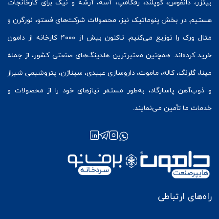
بیتزر
،
دانفوس
،
کوپلند
، رفکامپ، آسه، آرشه و نیک برای کارخانجات
هستیم. در بخش
پنوماتیک
نیز، محصولات شرکت‌های
فستو
، نورگرن و
متال ورک
را توزیع می‌کنیم. تاکنون بیش از ۴۰۰۰ کارخانه از دامون
خرید کرده‌اند. همچنین معتبرترین هلدینگ‌های صنعتی کشور، از جمله
مپنا، گلرنگ، کاله، ماموت، داروسازی عبیدی، سیناژن، پتروشیمی شیراز
و ذوب‌آهن پاسارگاد، به‌طور مستمر نیازهای خود را از محصولات و
خدمات ما تأمین می‌نمایند.
راه‌های ارتباطی