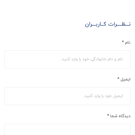
نـــظــــرات کــاربـــران
نام
*
ایمیل
*
دیدگاه شما
*