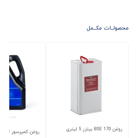
محصولــات مکــمل
روغن BSE 170 بیتزر 5 لیتری
روغن کمپرسور SL68 سانیسو 4 لیتری