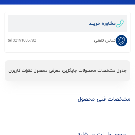
مشاوره خریــد
تماس تلفنی
tel:02191005782
جدول مشخصات
محصولات جایگزین
معرفی محصول
نظرات کاربران
مشخصات فنی محصول
محصـــولـــات مـــشابه