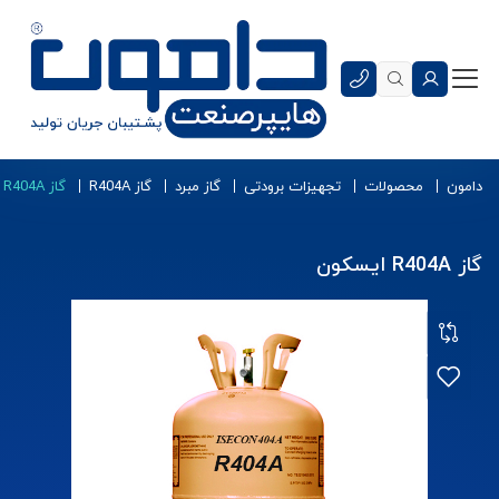
دامون
محصولات
تجهیزات برودتی
گاز مبرد
گاز R404A
گاز R404A ایسکون
گاز R404A ایسکون