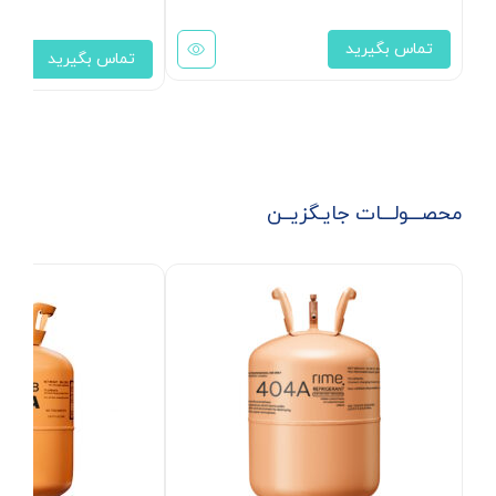
تماس بگیرید
تماس بگیرید
محصـــولـــات جایـگزیــن