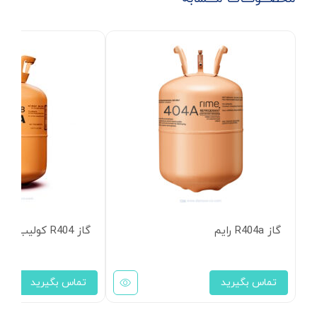
گاز R404a رایم
گاز R404 کولیب
تماس بگیرید
تماس بگیرید