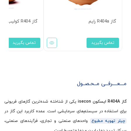
گاز R404a رایم
گاز R404 کولیب
تماس بگیرید
تماس بگیرید
مـــعــــرفــی مــحـصــول
گاز R404A ایسکون isecon
یکی از شناخته شده‌ترین گازهای فریونی
برای استفاده در سیستم‌های سرمایشی است. عمده کاربرد این گاز در
چیلر تهویه مطبوع
واحد‌های صنعتی و تجاری، فرآیندهای صنعتی،
سیکل تبریدِ دما پایین و دما متوسط است.