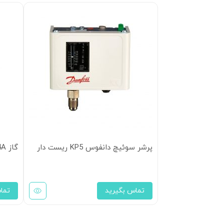
پرشر سوئیچ دانفوس KP5 ریست دار
گاز R404A ایسکون
تماس بگیرید
تما