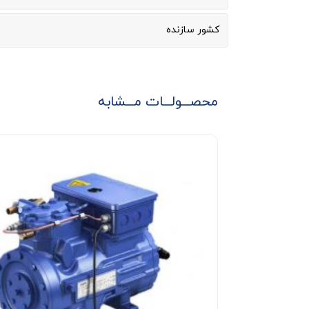
کشور سازنده
محصـــولـــات مـــشابه