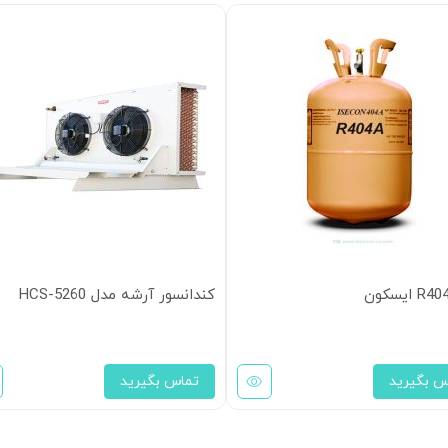
کندانسور آرشه مدل HCS-5260
س بگیرید
تماس بگیرید