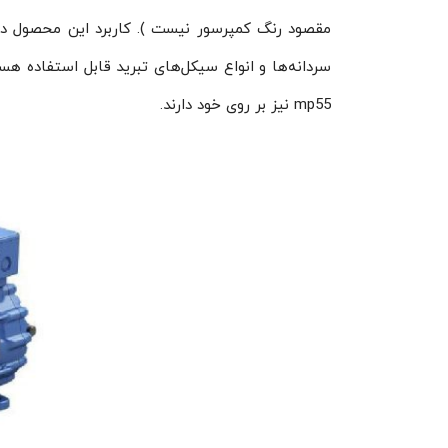
مقصود رنگ کمپرسور نیست ). کاربرد این محصول در 
mp55 نیز بر روی خود دارند.