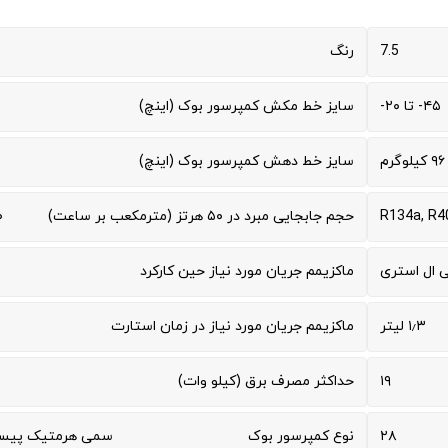
7.5
رنگ
۴۵- تا ۲۰-
سایز خط مکش کمپرسور بوک (اینچ)
۹۶ کیلوگرم
سایز خط دهش کمپرسور بوک (اینچ)
R134a, R4
حجم جابجایی مبرد در ۵۰ هرتز (مترمکعب بر ساعت)
۰
ی ال استری
ماکزیمم جریان مورد نیاز حین کارکرد
۱٫۳ لیتر
ماکزیمم جریان مورد نیاز در زمان استارت
۱۹
حداکثر مصرف برق (کیلو وات)
۲۸
نوع کمپرسور بوک
سمی هرمتیک پیس