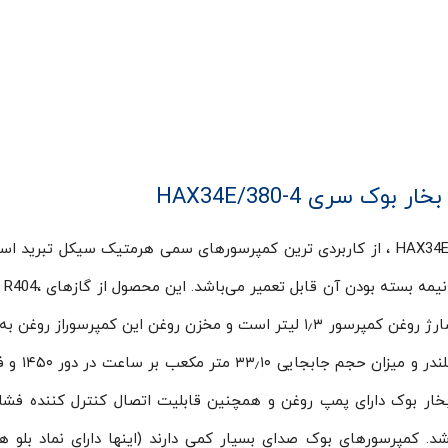
کمپرسور پیستونی ۷٫۵ اسب بخار بوک سری HAX34E/380-4 ، از کاربردی ترین کمپرسورهای سمی هرمتیک سیکل تبر
کمپرسور با توان اسمی ۷٫۵ اسب بخار و با توجه به نیمه بسته
R407 و روغن پلی ال استری استفاده می‌کند. میزان شارژ روغن کمپرسور ۱٫۳ لیتر است و مخزن روغن این کمپرسور
کافی پر می‌باشد. کمپرسور HAX34E/380-4
ت. کمپرسور سمی هرمتیک ۷٫۵ اسب بخار بوک دارای پمپ روغن و همچنین قابلیت اتصال کنترل کننده 
د و دارای استاندارد محافظتی IP66 می‌باشد. کمپرسورهای بوک صدای بسیار کمی دارند (اینها دارای نماد ب