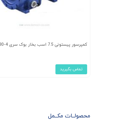
کمپرسور پیستونی 7.5 اسب بخار بوک سری HA34E/380-4
تماس بگیرید
محصولــات مکــمل