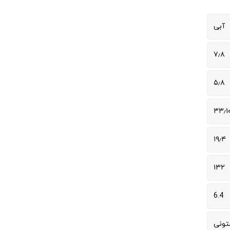
آبی
۷٫۸
۵٫۸
۳۳٫۱
۱۹٫۴
۱۳۲
6.4
تونی