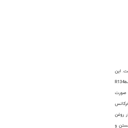
ید است. این
 بودن آن قابل تعمیر می‌باشد. این محصول از گازهای R134a، R404،
از روغن به صورت
 با ۴ سیلندر و میزان حجم جابجایی ۳۳٫۱۰ متر مکعب بر ساعت در دور ۱۴۵۰ و فرکانس
فشار روغن
لو هستن و