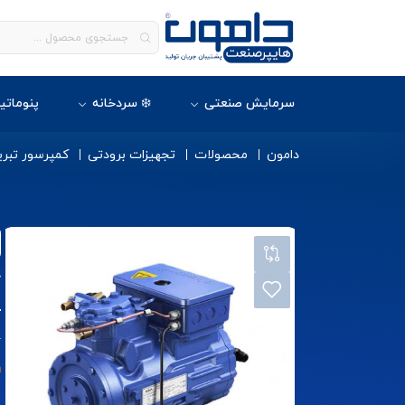
سرمایش صنعتی
❄️ سردخانه
پنوماتی
دامون
محصولات
تجهیزات برودتی
کمپرسور تبری
4