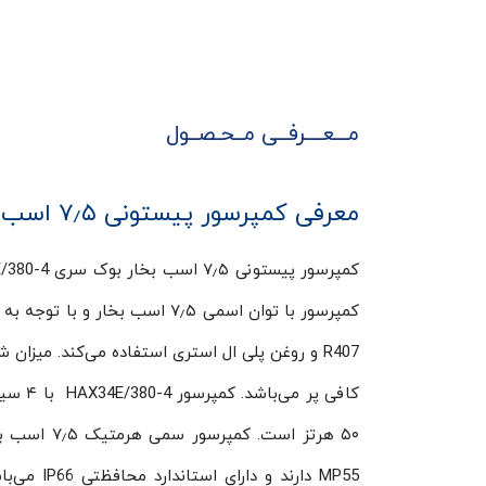
مـــعــــرفــی مــحـصــول
معرفی کمپرسور پیستونی ۷٫۵ اسب بخار بوک سری HAX34E/380-4
۵۰ هرتز اس
MP55 دارن