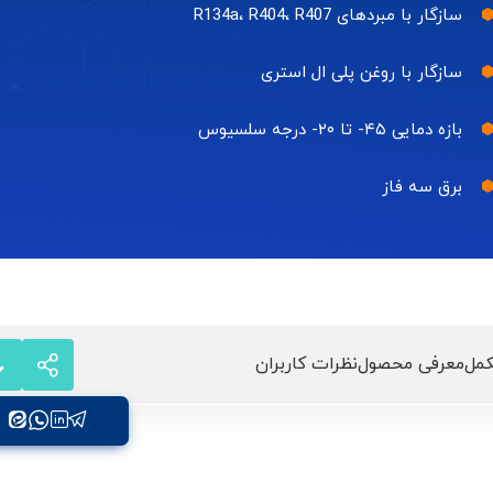
سازگار با مبردهای R134a، R404، R407
سازگار با روغن پلی ال استری
بازه دمایی ۴۵- تا ۲۰- درجه سلسیوس
برق سه فاز
مل
معرفی محصول
نظرات کاربران