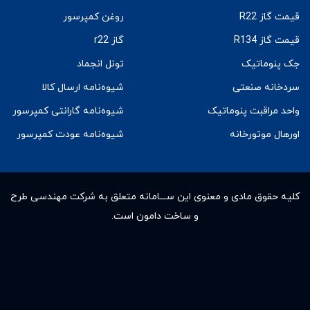
قیمت گاز R22
روغن کمپرسور
قیمت گاز R134
گاز r22
جک پنوماتیک
تونل انجماد
سردخانه صنعتی
شیوه‌نامه ارسال کالا
واحد مراقبت پنوماتیک
شیوه‌نامه گارانتی کمپرسور
اورهال موتورخانه
شیوه‌نامه عودت کمپرسور
کلیه حقوق مادى و معنوى این ســـامانه متعلق به شرکت مهندسی طرح
و ساخت دامون است.