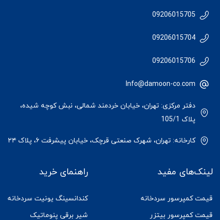
09206015705
09206015704
09206015706
Info@damoon-co.com
دفتر مرکزی: تهران، خیابان خردمند شمالی، نبش کوچه شیده،
پلاک 105/1
کارخانه: تهران، شهرک صنعتی قرچک، خیابان پیشرفت ۶، پلاک ۲۴
لینک‌های مفید
راهنمای خرید
قیمت کمپرسور سردخانه
کندانسینگ یونیت سردخانه
قیمت کمپرسور بیتزر
شیر برقی پنوماتیک