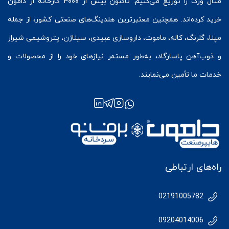
متال ورک
را توزیع می‌کنیم. تاکنون بیش از ۴۰۰۰ کارخانه از دامون
خرید کرده‌اند. همچنین معتبرترین هلدینگ‌های صنعتی کشور، از جمله
مپنا، گلرنگ، کاله، ماموت، داروسازی عبیدی، سیناژن، پتروشیمی شیراز
و ذوب‌آهن پاسارگاد، به‌طور مستمر نیازهای خود را از محصولات و
خدمات ما تأمین می‌نمایند.
راه‌های ارتباطی
02191005782
09204014006