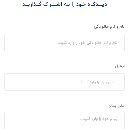
دیـــدگـاه خـود را بـه اشــتراک گــذاریــد
نام و نام خانوادگی
ایمیل
متن پیام