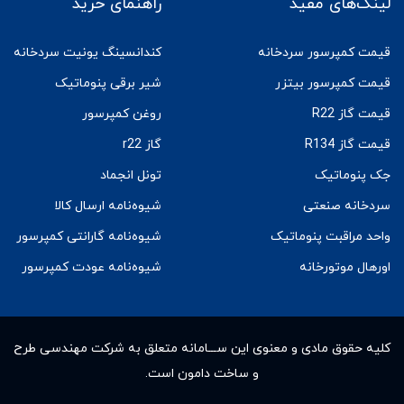
لینک‌های مفید
راهنمای خرید
قیمت کمپرسور سردخانه
کندانسینگ یونیت سردخانه
قیمت کمپرسور بیتزر
شیر برقی پنوماتیک
قیمت گاز R22
روغن کمپرسور
قیمت گاز R134
گاز r22
جک پنوماتیک
تونل انجماد
سردخانه صنعتی
شیوه‌نامه ارسال کالا
واحد مراقبت پنوماتیک
شیوه‌نامه گارانتی کمپرسور
اورهال موتورخانه
شیوه‌نامه عودت کمپرسور
کلیه حقوق مادى و معنوى این ســـامانه متعلق به شرکت مهندسی طرح
و ساخت دامون است.