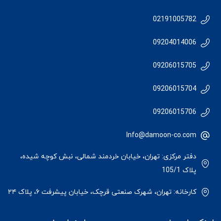
02191005782
09204014006
09206015705
09206015704
09206015706
Info@damoon-co.com
دفتر مرکزی: تهران، خیابان خردمند شمالی، نبش کوچه شیده،
پلاک 105/1
کارخانه: تهران، شهرک صنعتی قرچک، خیابان پیشرفت ۶، پلاک ۲۴