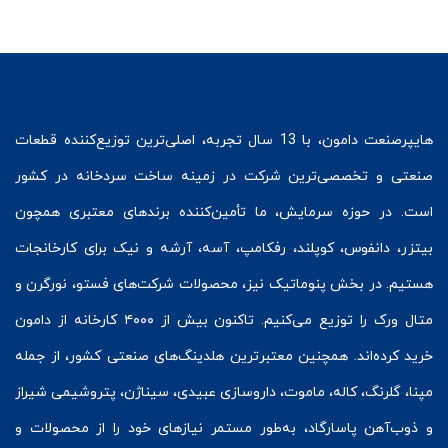
هایپرصنعت
دامون، با 13 سال تجربه، اصلی‌ترین توزیع‌کننده قطعات
صنعتی و تخصصی‌ترین شرکت در زمینه
ساخت سردخانه
در کشور
است. در حوزه سرمایش، ما تأمین‌کننده برندهای معتبری همچون
بیتزر
،
دانفوس
،
کوپلند
، رفکامپ، آسه، آرشه و نیک برای کارخانجات
هستیم. در بخش
پنوماتیک
نیز، محصولات شرکت‌های
فستو
، نورگرن و
متال ورک
را توزیع می‌کنیم. تاکنون بیش از ۴۰۰۰ کارخانه از دامون
خرید کرده‌اند. همچنین معتبرترین هلدینگ‌های صنعتی کشور، از جمله
مپنا، گلرنگ، کاله، ماموت، داروسازی عبیدی، سیناژن، پتروشیمی شیراز
و ذوب‌آهن پاسارگاد، به‌طور مستمر نیازهای خود را از محصولات و