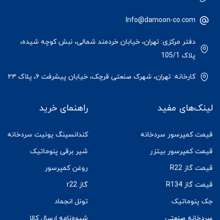
Info@damoon-co.com
دفتر مرکزی: تهران، خیابان خردمند شمالی، نبش کوچه شیده،
پلاک 105/1
کارخانه: تهران، شهرک صنعتی قرچک، خیابان پیشرفت ۶، پلاک ۲۴
لینک‌های مفید
راهنمای خرید
قیمت کمپرسور سردخانه
کندانسینگ یونیت سردخانه
قیمت کمپرسور بیتزر
شیر برقی پنوماتیک
قیمت گاز R22
روغن کمپرسور
قیمت گاز R134
گاز r22
جک پنوماتیک
تونل انجماد
سردخانه صنعتی
شیوه‌نامه ارسال کالا