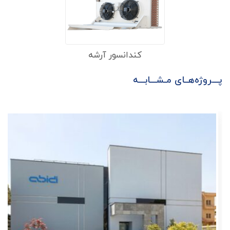
کندانسور آرشه
پـــروژه‌هــای مـشـــابـــه