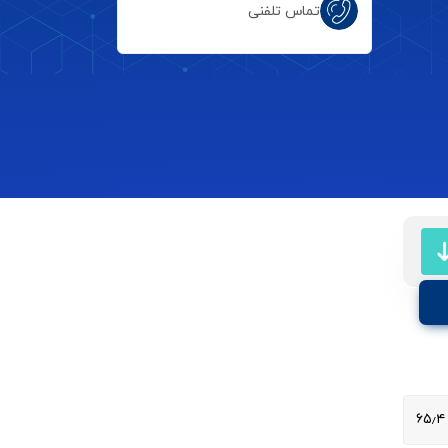
تماس تلفنی
۶۵٫۴