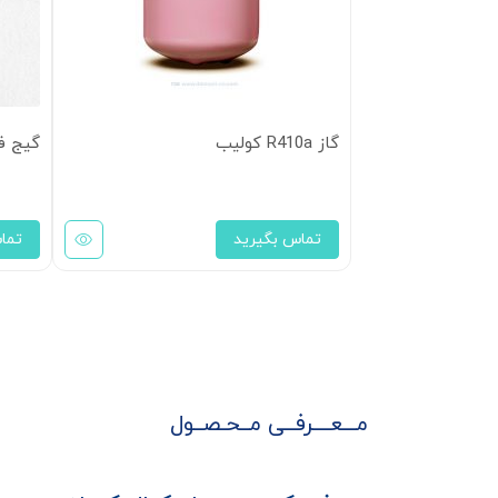
گاز R410a کولیب
گیج فشا
تماس بگیرید
تما
مـــعــــرفــی مــحـصــول