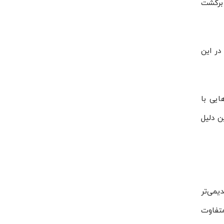
 برگشت
 در این
تم‌هایی با
ن دلیل
R نسبت به مبردهای قدیمی‌تر
بالاتری دارد و به همین دلیل طراحی داخلی کمپرسور، ضخامت قطعات و ساختار آب‌بندی در سری ZP متفاوت