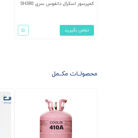
کمپرسور اسکرال دانفوس سری SH380
تماس بگیرید
محصولــات مکــمل