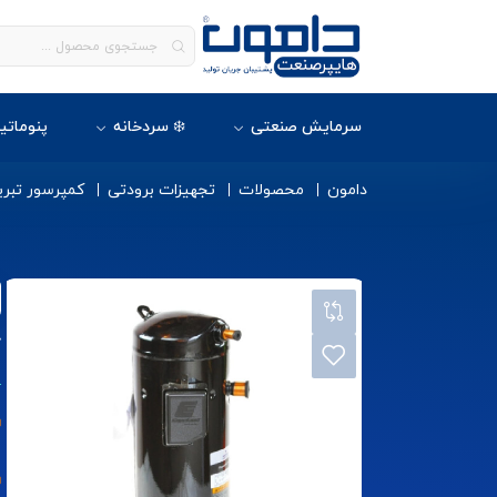
سرمایش صنعتی
❄️ سردخانه
پنوماتی
دامون
محصولات
تجهیزات برودتی
کمپرسور تبری
ک