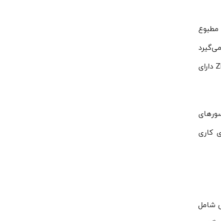
اسکرال تهویه مطبوع
ار می‌گیرد
و برای پروژه‌هایی که نیاز به ظرفیت سرمایشی بالا، عملکرد پایدار و کارکرد طولانی‌مدت دارند استفاده می‌شود. مدل ZP385KCE دارای
پرسورهای
ارهای کاری
صلی شامل