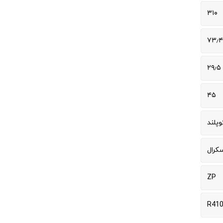
۳۱۰
۷۳٫۴
۲۹٫۵
۴۵
وپلند
سکرال
ZP
R41