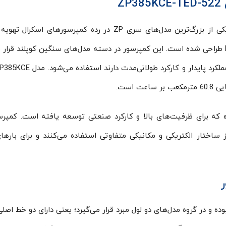
ZP385KCE-TED-522
کمپرسور اسکرال کوپلند مدل ZP385KCE-TED-522 یکی از بزرگ‌ترین مدل‌های سری ZP در رده کمپرسورهای 
است که برای سیستم‌های ظرفیت بالا با مبرد R410A طراحی شده است. این کمپرسور در دسته مدل‌های سنگین کوپلند قر
 موتور سه‌فاز سری TED مجهز شده که برای ظرفیت‌های بالا و کارکرد صنعتی توسعه یافته است. کم
 TED نسبت به مدل‌های کوچک‌تر سری TFD از ساختار الکتریکی و مکانیکی متفاوتی استفاده می‌کنند و برای ب
ز نوع اتصال جوشی بوده و در گروه مدل‌های دو لول مبرد قرار می‌گیرد؛ یعنی دارای دو خط ا