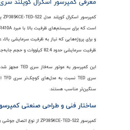
معرفی کمپرسور اسکرال کوپلند سری
ظرفیت سرمایشی حدود 82.4 کیلووات و حجم جابه‌جایی 60.8 مترمکعب بر ساعت است.
این کمپرسور به
سری
سنگین‌تر مناسب هستند.
ساختار فنی و طراحی صنعتی کمپرسور
کمپرسور ZP385KCE-TED-522 ا