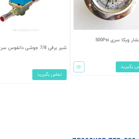
ر ویکا سری 500Psi
شیر برقی 7/8 جوشی دانفوس سری EVR20
س بگیرید
تماس بگیرید