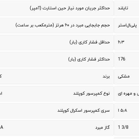
تایلند
حداکثر جریان مورد نیاز حین استارت (آمپر)
پلی‌ال‌استر
حجم جابجایی مبرد در ۶۰ هرتز (مترمکعب بر ساعت)
۶٫۳
حداقل فشار کاری (بار)
176
حداکثر فشار کاری (بار)
مشکی
برند
ک
و مهره ای
نوع کمپرسور کوپلند
ا
۵٫۸ ۱
سری کمپرسور اسکرال کوپلند
3/8 1
گاز مبرد
0A