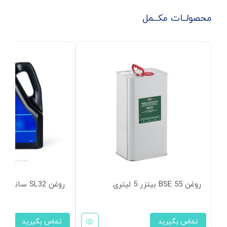
محصولــات مکــمل
روغن BSE 55 بیتزر 5 لیتری
روغن SL32 سانیسو 4 لیتری
تماس بگیرید
تماس بگیرید