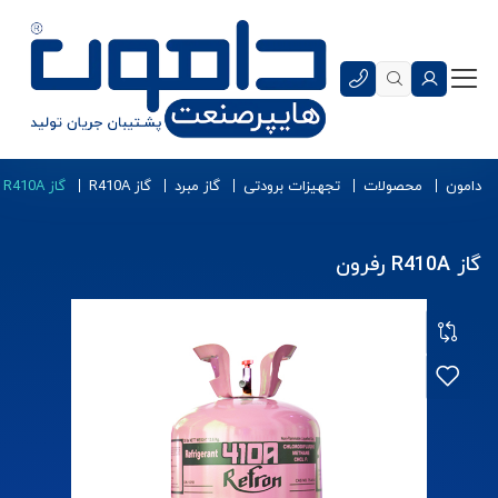
دامون
محصولات
تجهیزات برودتی
گاز مبرد
گاز R410A
گاز R410A رفرون
گاز R410A رفرون