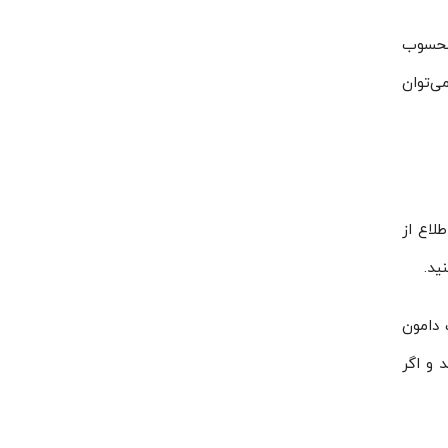
ان همراه کمپرسور است از متعلقات استاندارد کمپرسور اسکرال کوپلند ZR81KCE-TFD-422 محسوب
ی‌توان
ای اطلاع از
ید.
 دامون
 و اگر