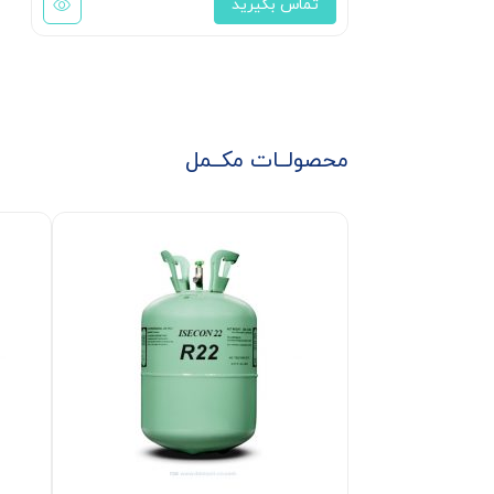
تماس بگیرید
محصولــات مکــمل