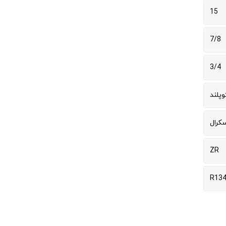
15
7/8
3/4
وپلند
سکرال
ZR
R134