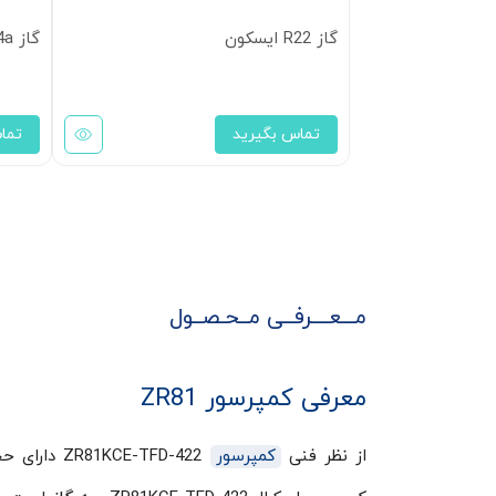
گاز R22 ایسکون
گاز R134a آلفا
تماس بگیرید
تما
مـــعــــرفــی مــحـصــول
معرفی کمپرسور ZR81
از نظر فنی
کمپرسور