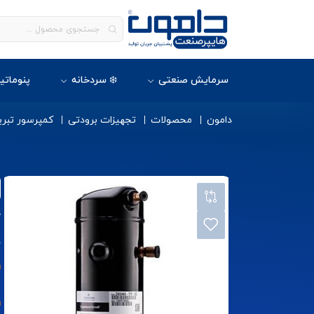
سرمایش صنعتی
❄️ سردخانه
پنوماتی
دامون
محصولات
تجهیزات برودتی
کمپرسور تبری
ک