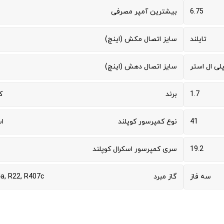
6.75
بیشترین آمپر مصرفی
تایلند
سایز اتصال مکش (اینچ)
لی ال استر
سایز اتصال دهش (اینچ)
1.7
برند
ک
41
نوع کمپرسور کوپلند
ا
19.2
سری کمپرسور اسکرال کوپلند
سه فاز
گاز مبرد
a, R22, R407c