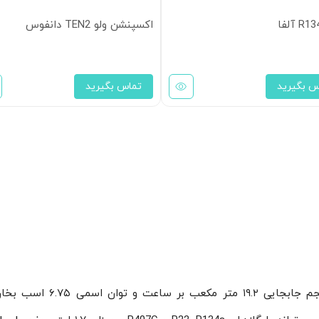
اکسپنشن ولو TEN2 دانفوس
س بگیرید
تماس بگیرید
ZR81KCE-TFD-422 دارای حجم جابجایی ۱۹.۲ متر مکعب بر س