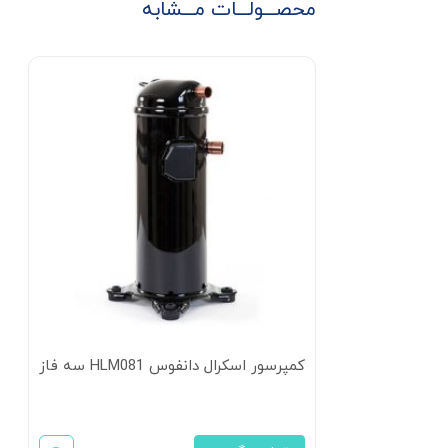
محصـــولـــات مـــشابه
کمپرسور اسکرال دانفوس HLM081 سه فاز