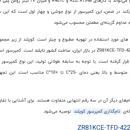
گازهای R22، R134a و R407C و میزان ۱.۷ لیتر روغن
پلی ا
ق سه فاز تغذیه می‌کند. در ضمن، این کمپرسور از نوع جوشی و چهار لول است که این 
رد مداوم گزینه‌ای مطمئن محسوب می‌شود.
های مورد استفاده در تهویه مطبوع و چیلر است. کوپلند از زیر مجمو
ساخت کشور تایلند
است. کمپرسور اسک
رار گرفته است. با توجه به سابقه طولانی تولید، این نوع کمپرسور 
اعتماد بالایی دارد. این کمپرسور برای گستره دمایی متوسط و بالا یعنی دمای -25°C تا +10°C 
کمپرسور ZR81KCE-TFD-422 است و نام‌های دیگر آن در سه رقم انتهایی متفاوت هستند. برای آشنایی با
له‌ی
نام‌گذاری کمپرسور کوپلند
توصیه ‌می‌شود.