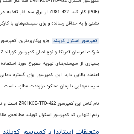
کمپرسور اسکرال ZR81KCE-TFD-422
سه گاز
است و می‌تواند با 
(POE) کار کند. ZR81-422 از بر
نشتی را به حداقل رسانده و برای سیستم‌های با کارک
کمپرسور اسکرال کوپلند
جزو پرکاربردترین کمپرسور 
شرکت امرسان آمریکا و نوع اصلی کمپرسور کوپلند ZR81KCE-TFD-422 در بازار ایران،
بسیاری از سیستم‌های تهویه مطبوع مورد استفاده ق
سیستم‌هایی با زمان عملکرد درازمدت مطلوب است.
نام کامل این 
رقم انتهایی کد کمپرسور اسکرال کوپلند مطالعه‌ی مقا
متعلقات استاندارد کمپرسور کوپلند ZR81KCE-TFD-422