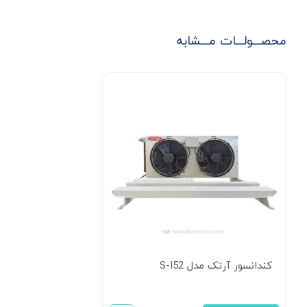
محصـــولـــات مـــشابه
کندانسور آرتک مدل S-I52