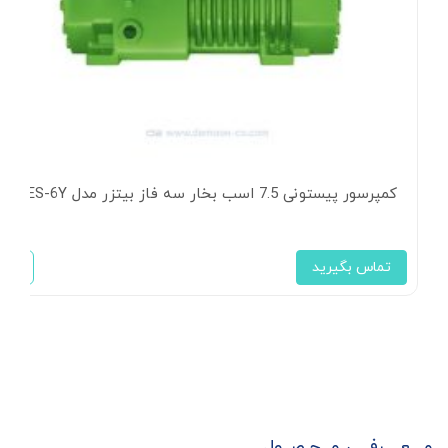
کمپرسور پیستونی 7.5 اسب بخار سه فاز بیتزر مدل 4CES-6Y
تماس بگیرید
مـــعــــرفــی مــحـصــول