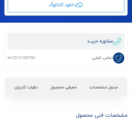
دانلود کاتالوگ
مشاوره خریــد
تماس تلفنی
tel:02191005782
جدول مشخصات
معرفی محصول
نظرات کاربران
مشخصات فنی محصول