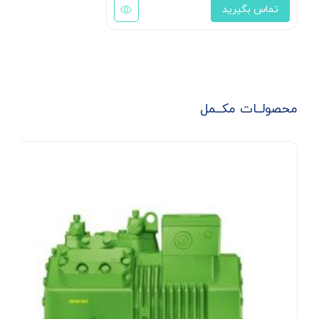
تماس بگیرید
محصولــات مکــمل