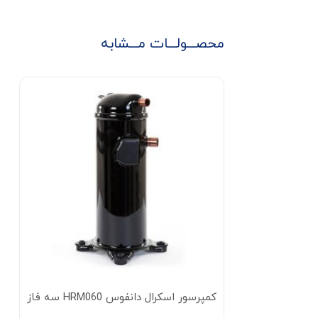
محصـــولـــات مـــشابه
کمپرسور اسکرال دانفوس HRM060 سه فاز