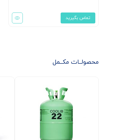
تماس بگیرید
محصولــات مکــمل