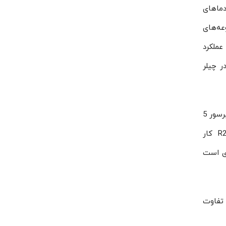
دماهای
ر مجموعه‌های
عملکرد
ر چیلر
و 5 اسب بخار است. حجم جا‌به‌جایی این کمپرسور 14.4 مترمکعب بر ساعت است. کمپرسور 5
است و با گازهای مبرد R407c و R134a وR22 کار
ه زمان زیادی است
با تفاوت