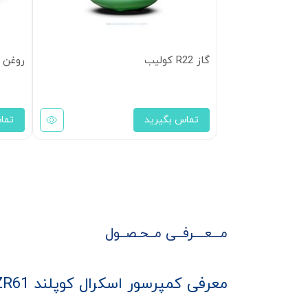
گاز R22 کولیب
روغن کمپرسور
تماس بگیرید
تما
مـــعــــرفــی مــحـصــول
معرفی کمپرسور اسکرال کوپلند ZR61