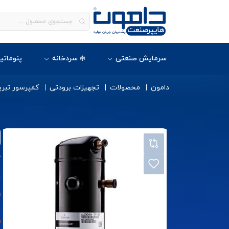
سرمایش صنعتی
❄️ سردخانه
پنوماتی
دامون
محصولات
تجهیزات برودتی
کمپرسور تبری
ک