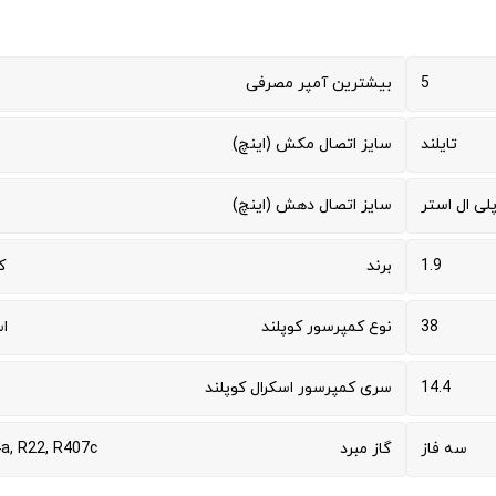
5
بیشترین آمپر مصرفی
تایلند
سایز اتصال مکش (اینچ)
لی ال استر
سایز اتصال دهش (اینچ)
1.9
برند
ک
38
نوع کمپرسور کوپلند
ا
14.4
سری کمپرسور اسکرال کوپلند
سه فاز
گاز مبرد
a, R22, R407c