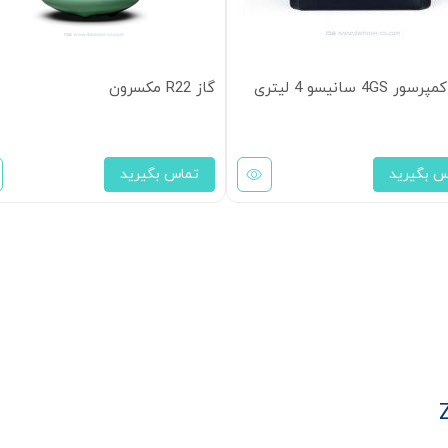
 4GS سانیسو 4 لیتری
گاز R22 مکسرون
س بگیرید
تماس بگیرید