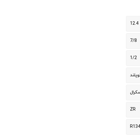
12.4
7/8
1/2
وپلند
سکرال
ZR
R134