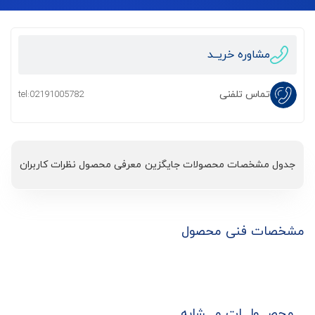
مشاوره خریــد
تماس تلفنی
tel:02191005782
جدول مشخصات
محصولات جایگزین
معرفی محصول
نظرات کاربران
مشخصات فنی محصول
محصـــولـــات مـــشابه