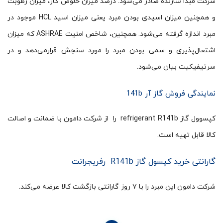
شرکت مبدا سازنده صادر می‌شود. درصد میزان خلوص گاز، میزان رطوبت
و همچنین میزان اسیدی بودن مبرد یعنی میزان اسید HCL موجود در
مبرد اندازه گرفته ‌می‌شود. همچنین، شاخص امنیت ASHRAE که میزان
اشتعال‌پذیری و سمی ‌بودن مبرد را مورد سنجش قرار‌می‌دهد و در
سرتیفیکیت بیان می‌شود.
نمایندگی فروش گاز آر 141b
کپسوول گاز refrigerant R141b را از شرکت دامون با ضمانت و اصالت
کالا قابل تهیه است.
گارانتی خرید کپسول گاز R141b رفریجرانت
شرکت دامون این مبرد را با ۷ روز گارانتی بازگشت کالا عرضه می‌کند.