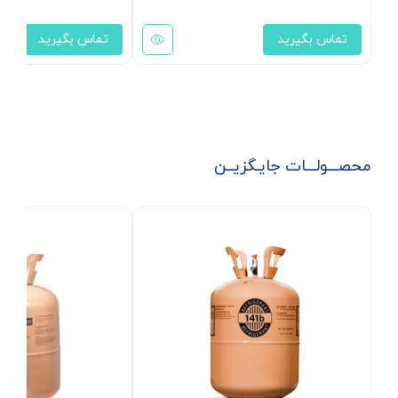
تماس بگیرید
تماس بگیرید
محصـــولـــات جایـگزیــن