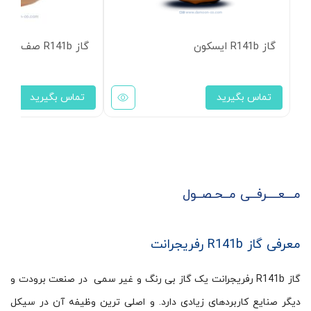
گاز R141b ایسکون
گاز R141b صف ایسکون
تماس بگیرید
تماس بگیرید
مـــعــــرفــی مــحـصــول
معرفی گاز R141b رفریجرانت
گاز R141b رفریجرانت یک گاز بی رنگ و غیر سمی در صنعت برودت و
دیگر صنایع کاربردهای زیادی دارد. و اصلی ترین وظیفه آن در سیکل