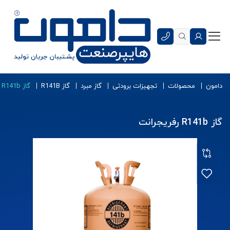
دامون
محصولات
تجهیزات برودتی
گاز مبرد
گاز R141B
گاز R141b رفریجرانت
گاز R141b رفریجرانت