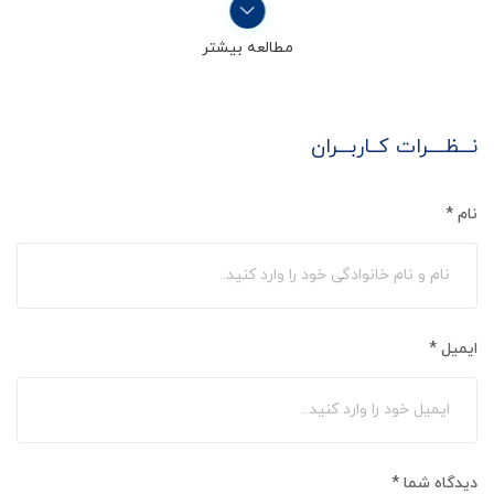
مطالعه بیشتر
نـــظــــرات کــاربـــران
نام
*
ایمیل
*
دیدگاه شما
*