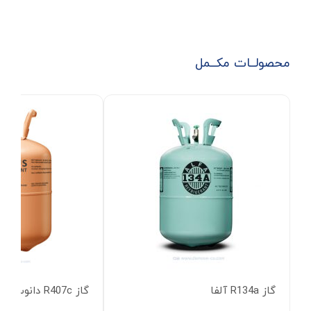
محصولــات مکــمل
گاز R134a آلفا
گاز R407c دانوس