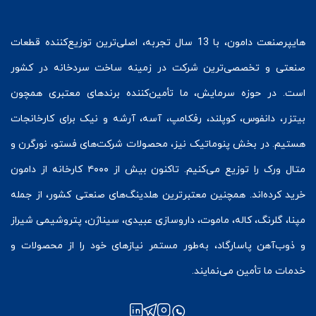
هایپرصنعت
دامون، با 13 سال تجربه، اصلی‌ترین توزیع‌کننده قطعات
صنعتی و تخصصی‌ترین شرکت در زمینه
ساخت سردخانه
در کشور
است. در حوزه سرمایش، ما تأمین‌کننده برندهای معتبری همچون
بیتزر
،
دانفوس
،
کوپلند
، رفکامپ، آسه، آرشه و نیک برای کارخانجات
هستیم. در بخش
پنوماتیک
نیز، محصولات شرکت‌های
فستو
، نورگرن و
متال ورک
را توزیع می‌کنیم. تاکنون بیش از ۴۰۰۰ کارخانه از دامون
خرید کرده‌اند. همچنین معتبرترین هلدینگ‌های صنعتی کشور، از جمله
مپنا، گلرنگ، کاله، ماموت، داروسازی عبیدی، سیناژن، پتروشیمی شیراز
و ذوب‌آهن پاسارگاد، به‌طور مستمر نیازهای خود را از محصولات و
خدمات ما تأمین می‌نمایند.