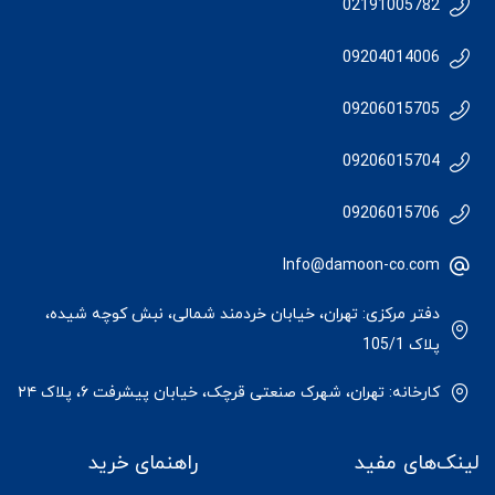
02191005782
09204014006
09206015705
09206015704
09206015706
Info@damoon-co.com
دفتر مرکزی: تهران، خیابان خردمند شمالی، نبش کوچه شیده،
پلاک 105/1
کارخانه: تهران، شهرک صنعتی قرچک، خیابان پیشرفت ۶، پلاک ۲۴
لینک‌های مفید
راهنمای خرید