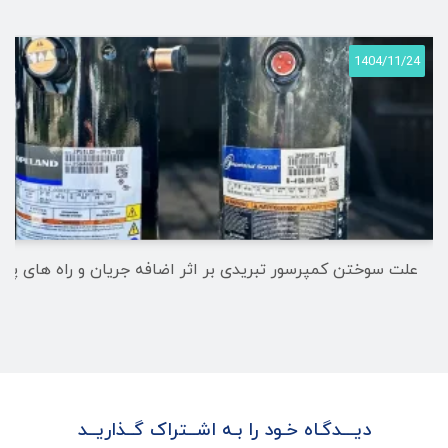
1404/11/24
علت سوختن کمپرسور تبریدی بر اثر اضافه جریان و راه های پی
دیـــدگـاه خـود را بـه اشــتراک گــذاریــد