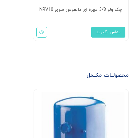
چک ولو 3/8 مهره ای دانفوس سری NRV10
تماس بگیرید
محصولــات مکــمل