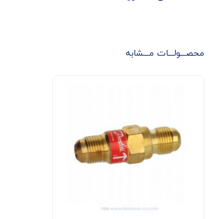
محصـــولـــات مـــشابه