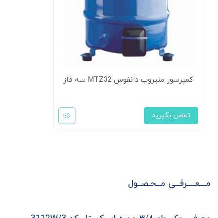
کمپرسور منیروپ دانفوس MTZ32 سه فاز
تماس بگیرید
مـــعــــرفــی مــحـصــول