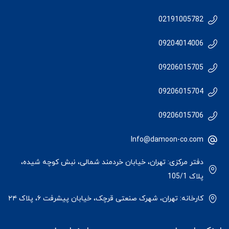
02191005782
09204014006
09206015705
09206015704
09206015706
Info@damoon-co.com
دفتر مرکزی: تهران، خیابان خردمند شمالی، نبش کوچه شیده،
پلاک 105/1
کارخانه: تهران، شهرک صنعتی قرچک، خیابان پیشرفت ۶، پلاک ۲۴