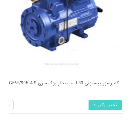
کمپرسور پیستونی 30 اسب بخار بوک سری HG56E/995-4 S
تماس بگیرید