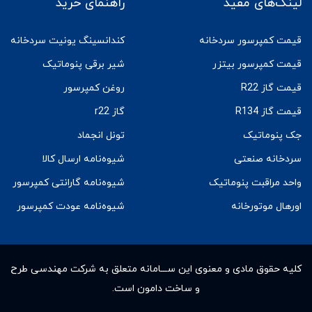
لینک‌های مفید
راهنمای خرید
قیمت کمپرسور سردخانه
کندانسینگ یونیت سردخانه
قیمت کمپرسور بیتزر
شیر برقی پنوماتیک
قیمت گاز R22
روغن کمپرسور
قیمت گاز R134
گاز r22
جک پنوماتیک
تونل انجماد
سردخانه صنعتی
شیوه‌نامه ارسال کالا
واحد مراقبت پنوماتیک
شیوه‌نامه گارانتی کمپرسور
اورهال موتورخانه
شیوه‌نامه عودت کمپرسور
کلیه حقوق مادى و معنوى این ســـامانه متعلق به شرکت مهندسی طرح
و ساخت دامون است.