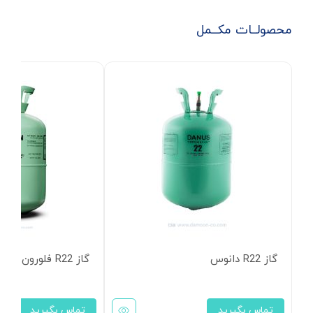
محصولــات مکــمل
گاز R22 دانوس
گاز R22 فلورون
تماس بگیرید
تماس بگیرید