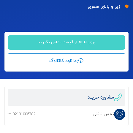
زیر و بالای صفری
برای اطلاع از قیمت تماس بگیرید
دانلود کاتالوگ
مشاوره خریــد
تماس تلفنی
tel:02191005782