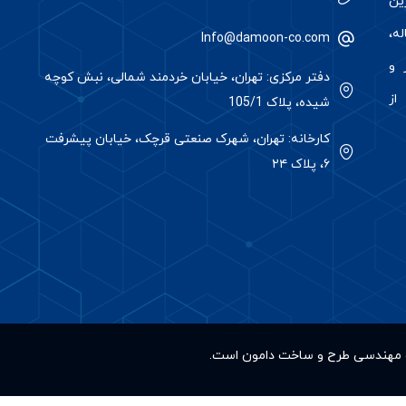
رین
ه،
Info@damoon-co.com
 و
دفتر مرکزی: تهران، خیابان خردمند شمالی، نبش کوچه
از
شیده، پلاک 105/1
کارخانه: تهران، شهرک صنعتی قرچک، خیابان پیشرفت
۶، پلاک ۲۴
کت مهندسی طرح و ساخت دامون است.