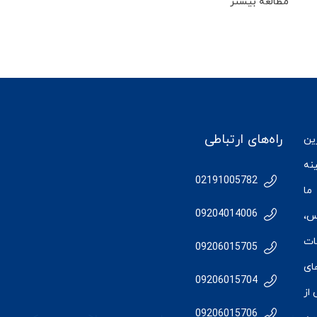
مطالعه بیشتر
راه‌های ارتباطی
رین
نه
02191005782
ما
09204014006
س
،
ات
09206015705
ای
09206015704
از
09206015706