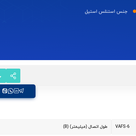
جنس استنلس استیل
VAFS-6
طول اتصال (میلیمتر) (B)