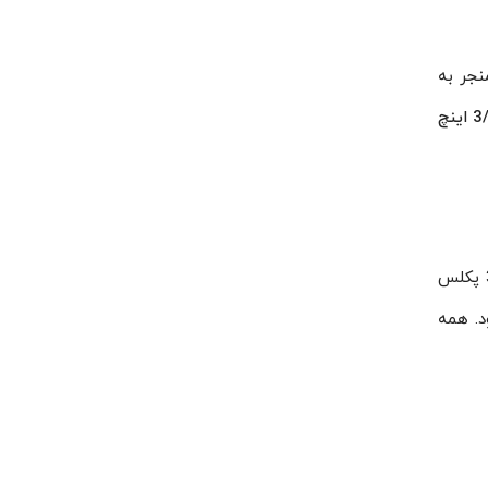
ی که منجر به
انتخاب لرزه گیر ها با توجه به میزان فشار کاری خود و همچنین طول و سایز اتصالی که دارند صورت می‌گیرد. لرزه گیر 3/4 پکلس
د. همه