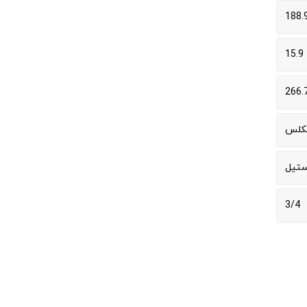
188.
15.9
266.
کلس
ستیل
3/4