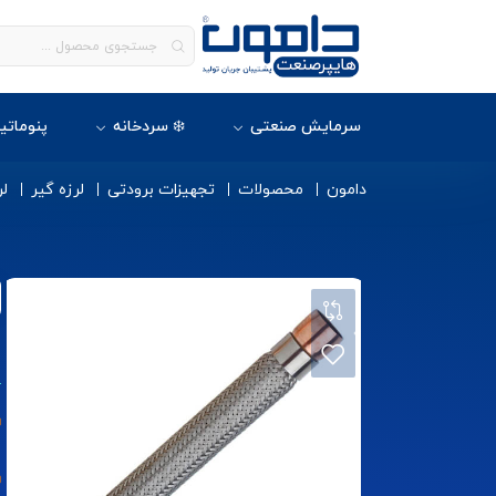
سرمایش صنعتی
❄️ سردخانه
پنوماتی
دامون
محصولات
تجهیزات برودتی
لرزه گیر
لر
ل