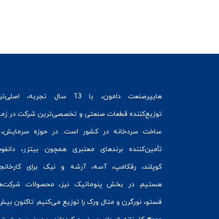
هایپرصنعت
دامون، با 13 سال تجربه، اصلی‌ت
توزیع‌کننده قطعات صنعتی و تخصصی‌ترین شرکت در زمی
ساخت سردخانه
در کشور است. در حوزه سرمایش، 
تأمین‌کننده برندهای معتبری همچون
بیتزر
،
دانفو
کوپلند
، رفکامپ، آسه، آرشه و نیک برای کارخانج
هستیم. در بخش
پنوماتیک
نیز، محصولات شرکت‌ه
فستو
، نورگرن و
متال ورک
را توزیع می‌کنیم. تاکنون بیش 