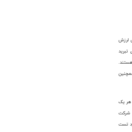
ین لرزش
 تبرید
ستند
.
همچنین
 هر یک
ی شرکت
رد تست