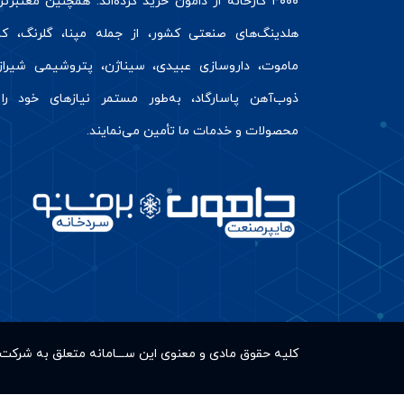
۴۰۰۰ کارخانه از دامون خرید کرده‌اند. همچنین معتبرت
هلدینگ‌های صنعتی کشور، از جمله مپنا، گلرنگ، کال
ماموت، داروسازی عبیدی، سیناژن، پتروشیمی شیراز
ذوب‌آهن پاسارگاد، به‌طور مستمر نیازهای خود را 
محصولات و خدمات ما تأمین می‌نمایند.
کلیه حقوق مادى و معنوى این ســـامانه متعلق به شر