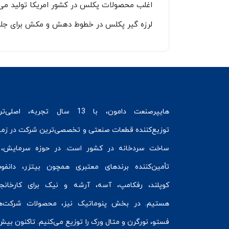
اغلب محصولات پکلس در کشور امریکا تولید می‌
لرزه گیر پکلس در خطوط دهش و مکش برای جلوگی
هایپرصنعت
دامون، با 13 سال تجربه، اصلی‌ت
توزیع‌کننده قطعات صنعتی و تخصصی‌ترین شرکت در زمی
ساخت سردخانه
در کشور است. در حوزه سرمایش، 
تأمین‌کننده برندهای معتبری همچون
بیتزر
،
دانفو
کوپلند
، رفکامپ، آسه، آرشه و نیک برای کارخانج
هستیم. در بخش
پنوماتیک
نیز، محصولات شرکت‌ه
فستو
، نورگرن و
متال ورک
را توزیع می‌کنیم. تاکنون بیش 