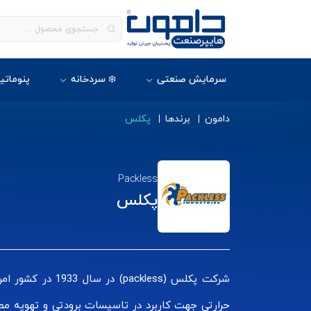
سرمایش صنعتی
❄️ سردخانه
پنوماتی
دامون
برندها
پکلس
Packless
پکلس
شرکت پکلس (ess
حرارتی جهت کاربرد در تاسیسات برودتی و تهویه 