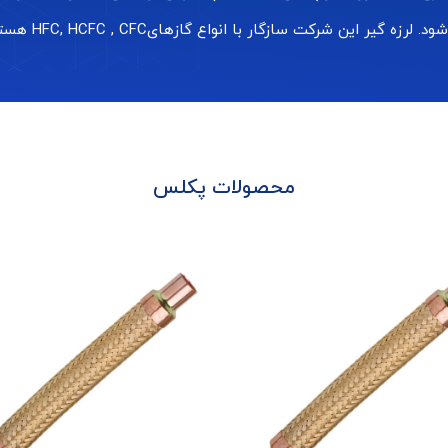
ین شرکت سازگار با انواع گازهایHFC, HCFC , CFC هستند.
محصولات پکلس