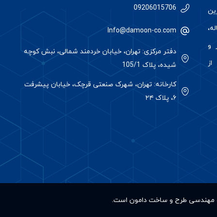
09206015706
رین
ه،
Info@damoon-co.com
 و
دفتر مرکزی: تهران، خیابان خردمند شمالی، نبش کوچه
از
شیده، پلاک 105/1
کارخانه: تهران، شهرک صنعتی قرچک، خیابان پیشرفت
۶، پلاک ۲۴
کت مهندسی طرح و ساخت دامون است.