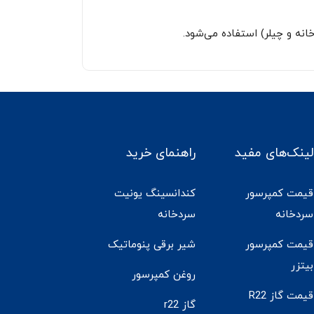
نه و چیلر) استفاده می‌شود.
لینک‌های مفید
راهنمای خرید
قیمت کمپرسور
کندانسینگ یونیت
سردخانه
سردخانه
قیمت کمپرسور
شیر برقی پنوماتیک
بیتزر
روغن کمپرسور
قیمت گاز R22
گاز r22