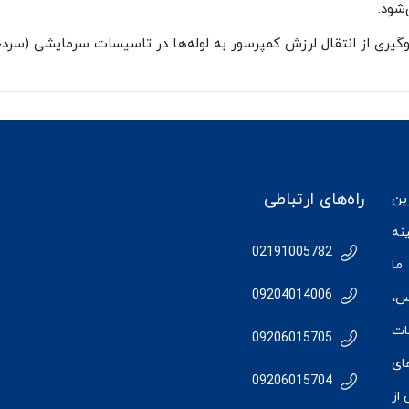
شود.
ری از انتقال لرزش کمپرسور به لوله‌ها در تاسیسات سرمایشی (سردخا
راه‌های ارتباطی
رین
نه
02191005782
ما
09204014006
س
،
ات
09206015705
ای
09206015704
از