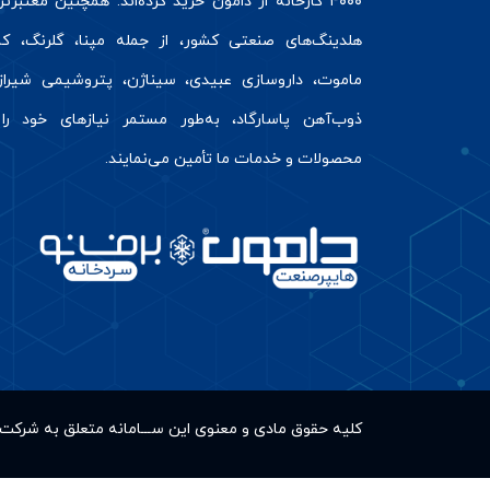
۴۰۰۰ کارخانه از دامون خرید کرده‌اند. همچنین معتبرت
هلدینگ‌های صنعتی کشور، از جمله مپنا، گلرنگ، کال
ماموت، داروسازی عبیدی، سیناژن، پتروشیمی شیراز
ذوب‌آهن پاسارگاد، به‌طور مستمر نیازهای خود را 
محصولات و خدمات ما تأمین می‌نمایند.
کلیه حقوق مادى و معنوى این ســـامانه متعلق به شر