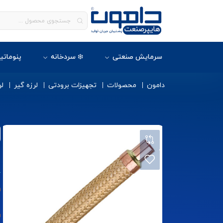
سرمایش صنعتی
❄️ سردخانه
پنوماتی
دامون
محصولات
تجهیزات برودتی
لرزه گیر
لر
ل