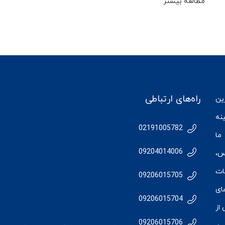
مطالعه بیشتر
راه‌های ارتباطی
رین
نه
02191005782
ما
09204014006
س
،
ات
09206015705
ای
09206015704
از
09206015706