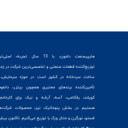
هایپرصنعت
دامون، با 13 سال تجربه، اصلی‌ت
توزیع‌کننده قطعات صنعتی و تخصصی‌ترین شرکت در زمی
ساخت سردخانه
در کشور است. در حوزه سرمایش، 
تأمین‌کننده برندهای معتبری همچون
بیتزر
،
دانفو
کوپلند
، رفکامپ، آسه، آرشه و نیک برای کارخانج
هستیم. در بخش
پنوماتیک
نیز، محصولات شرکت‌ه
فستو
، نورگرن و
متال ورک
را توزیع می‌کنیم. تاکنون بیش 