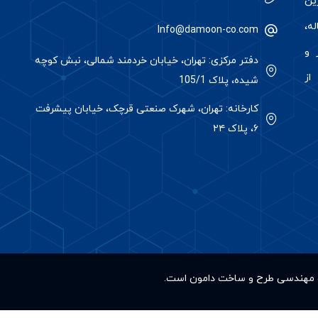
رین
ه،
Info@damoon-co.com
 و
دفتر مرکزی: تهران، خیابان خردمند شمالی، نبش کوچه
از
شیده، پلاک 105/1
کارخانه: تهران، شهرک صنعتی قرچک، خیابان پیشرفت
۶، پلاک ۲۴
کت مهندسی طرح و ساخت دامون است.