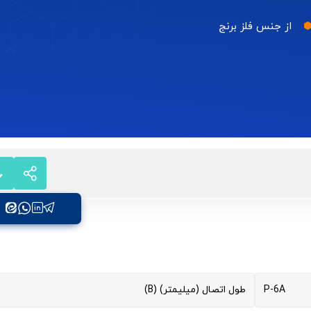
از جنس فلز برنج
P-6A
طول اتصال (میلیمتر) (B)