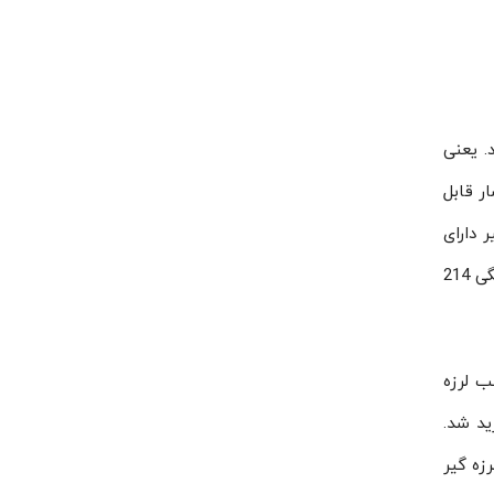
د. یعنی
ر قابل
 دارای
فشارکاری 43 بار است. جنس این لرزه گیر از برنج است و حداکثر فشاری که منجر به ترکیدن آن می‌شود، یعنی فشار گسیختگی 214
ب لرزه
ید شد.
زه گیر