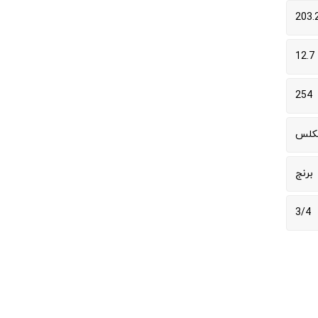
203.
12.7
254
کلس
برنج
3/4