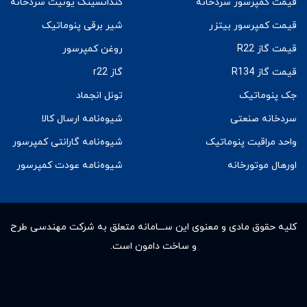
قیمت کمپرسور سردخانه
کندانسینگ یونیت سردخانه
قیمت کمپرسور بیتزر
شیر برقی پنوماتیک
قیمت گاز R22
روغن کمپرسور
قیمت گاز R134
گاز r22
جک پنوماتیک
تونل انجماد
سردخانه صنعتی
شیوه‌نامه ارسال کالا
واحد مراقبت پنوماتیک
شیوه‌نامه گارانتی کمپرسور
اورهال موتورخانه
شیوه‌نامه عودت کمپرسور
کلیه حقوق مادى و معنوى این ســـامانه متعلق به شرکت مهندسی طرح
و ساخت دامون است.