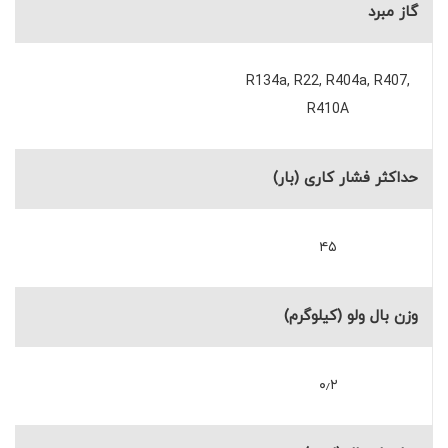
گاز مبرد
R134a, R22, R404a, R407,
R410A
حداکثر فشار کاری (بار)
۴۵
وزن بال ولو (کیلوگرم)
۰٫۲