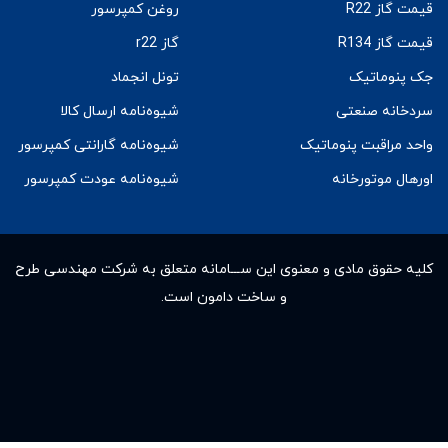
قیمت گاز R22
روغن کمپرسور
قیمت گاز R134
گاز r22
جک پنوماتیک
تونل انجماد
سردخانه صنعتی
شیوه‌نامه ارسال کالا
واحد مراقبت پنوماتیک
شیوه‌نامه گارانتی کمپرسور
اورهال موتورخانه
شیوه‌نامه عودت کمپرسور
کلیه حقوق مادى و معنوى این ســـامانه متعلق به شرکت مهندسی طرح
و ساخت دامون است.