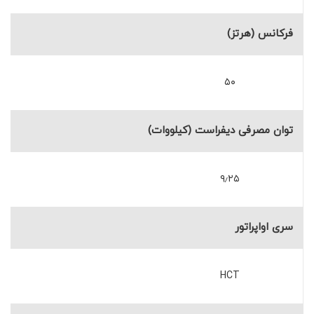
فرکانس (هرتز)
۵۰
توان مصرفی دیفراست (کیلووات)
۹٫۲۵
سری اواپراتور
HCT