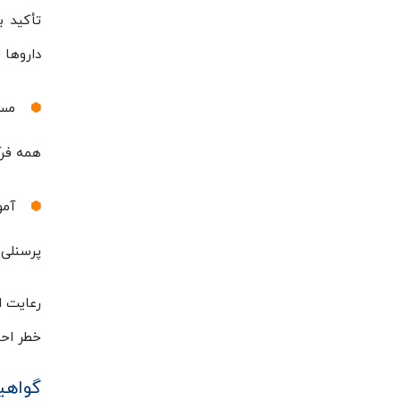
تأکید ب
داروها 
مست
همه فرآ
آمو
پرسنلی ک
خطر احت
گواهین