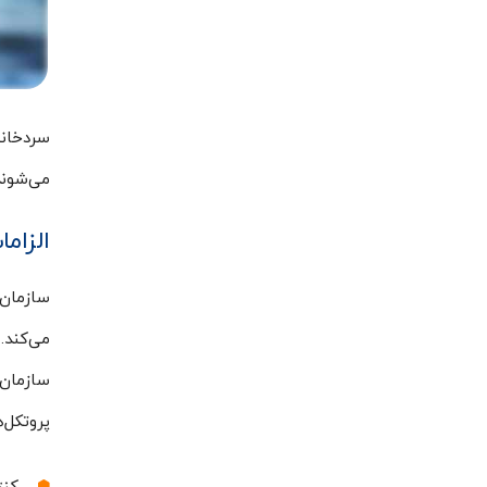
سردخانه
می‌شوند
الزامات FDA برای سردخان
سازمان 
پروتکل‌های A