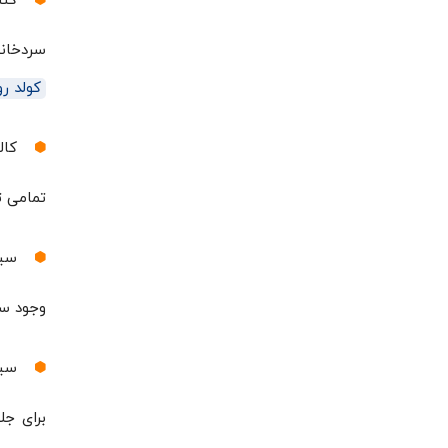
کنت
سردخانه‌ه
کولد رو
کال
تمامی ت
سیس
وجود سی
سیس
برای جل