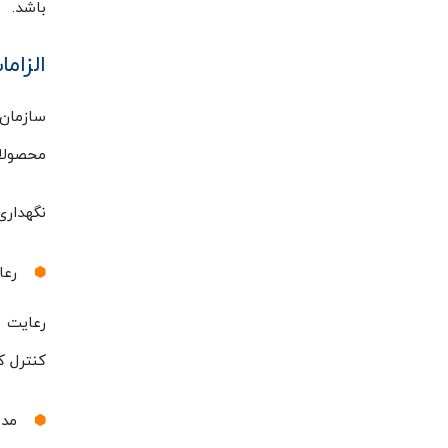
باشد.
الزامات WHO برای سردخان
محصولات
نگهداری 
رعا
کنترل ک
مدی