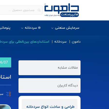
سرمایش صنعتی
❄️ سردخانه
پنوماتی
دامون
سردخانه
استانداردهای بین‌المللی برای سردخانه دا
06/07
مقالات مشابه
استاند
دیدگاه کاربران
سر
طراحی و ساخت انواع سردخانه