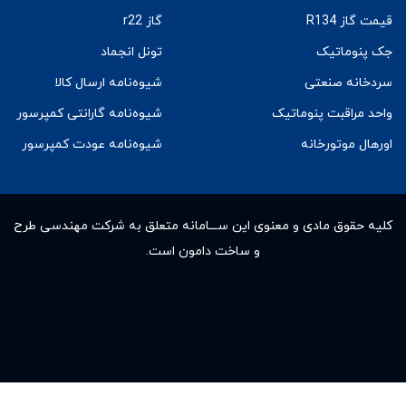
قیمت گاز R134
گاز r22
جک پنوماتیک
تونل انجماد
سردخانه صنعتی
شیوه‌نامه ارسال کالا
واحد مراقبت پنوماتیک
شیوه‌نامه گارانتی کمپرسور
اورهال موتورخانه
شیوه‌نامه عودت کمپرسور
کلیه حقوق مادى و معنوى این ســـامانه متعلق به شرکت مهندسی طرح
و ساخت دامون است.