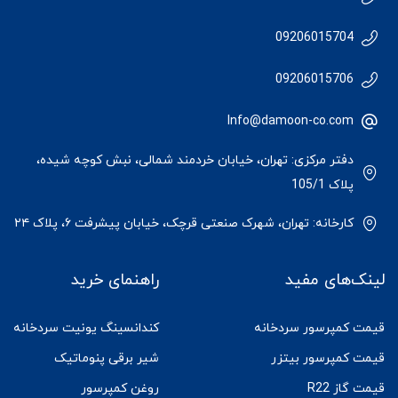
09206015704
09206015706
Info@damoon-co.com
دفتر مرکزی: تهران، خیابان خردمند شمالی، نبش کوچه شیده،
پلاک 105/1
کارخانه: تهران، شهرک صنعتی قرچک، خیابان پیشرفت ۶، پلاک ۲۴
لینک‌های مفید
راهنمای خرید
قیمت کمپرسور سردخانه
کندانسینگ یونیت سردخانه
قیمت کمپرسور بیتزر
شیر برقی پنوماتیک
قیمت گاز R22
روغن کمپرسور