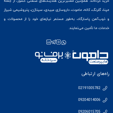
خرید کرده‌اند. همچنین معتبرترین هلدینگ‌های صنعتی کشور، از جمله
مپنا، گلرنگ، کاله، ماموت، داروسازی عبیدی، سیناژن، پتروشیمی شیراز
و ذوب‌آهن پاسارگاد، به‌طور مستمر نیازهای خود را از محصولات و
خدمات ما تأمین می‌نمایند.
راه‌های ارتباطی
02191005782
09204014006
09206015705